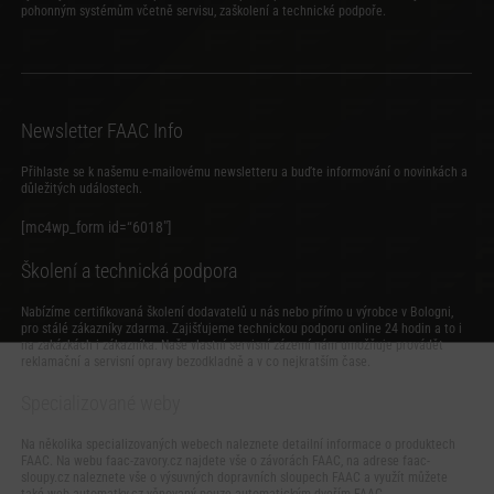
pohonným systémům včetně servisu, zaškolení a technické podpoře.
Newsletter FAAC Info
Přihlaste se k našemu e-mailovému newsletteru a buďte informování o novinkách a
důležitých událostech.
[mc4wp_form id=“6018″]
Školení a technická podpora
Nabízíme certifikovaná školení dodavatelů u nás nebo přímo u výrobce v Bologni,
pro stálé zákazníky zdarma. Zajišťujeme technickou podporu online 24 hodin a to i
na zakázkách i zákazníka. Naše vlastní servisní zázemí nám umožňuje provádět
reklamační a servisní opravy bezodkladně a v co nejkratším čase.
Specializované weby
Na několika specializovaných webech naleznete detailní informace o produktech
FAAC. Na webu
faac-zavory.cz
najdete vše o závorách FAAC, na adrese
faac-
sloupy.cz
naleznete vše o výsuvných dopravních sloupech FAAC a využít můžete
také web
automatky.cz
věnovaný pouze automatickým dveřím FAAC.