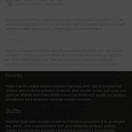
Společnost ADAVSYS s.r.o. byla založena v roce 2006 (tehdejší FAACCZ s.r.o.) a od
samého počátku nabízí především automatické pohony, automatické závory a dveřní
systémy italského výrobce FAAC pro montážní a dodavatelské firmy.
Produkty
Nabízíme k okamžitému dodání přes 300 produktů značky FAAC, přes 1000 položek
na skladech v Praze a Liberci s dodání spediční službou do 24 hodin po celé ČR a
SR. Jsme velkoobchodní firma, nekonkurujeme našim prodejcům a koncové
zákazníky odkazujeme na naše distributory, kteří působí v místě jejich bydliště.
Novinky
Veškeré na trh uváděné novinky naleznete v katalogu, který Vám na vyžádání rádi
zašleme nebo na těchto webových stránkách. Mezi aktuální novinky patří zcela nový
pohon pro křídlové brány FAAC S2500i
a
nová řada hliníkových sloupků pro instalaci
příslušenství
, která kompletně nahrazuje stávající sortiment.
Služby
Nabízíme široký výběr produktů od pohonů křídlových a posuvných brán, garážových
vrat, okenic, závor a automatických dveří, až po kompletní parkovací systémy,
systémy kontrolovaného průchodu a kompletní příslušenství k automatickým