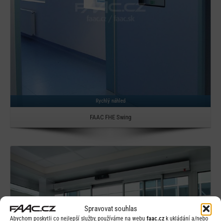
Rychlý náhled
FAAC FHE Swing
Detail
Spravovat souhlas
Abychom poskytli co nejlepší služby, používáme na webu
faac.cz
k ukládání a/nebo