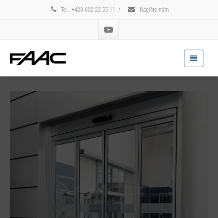
Tel.: +420 602 22 55 11
/
Napište nám