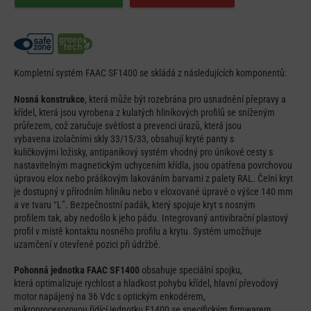
Kompletní systém FAAC SF1400 se skládá z následujících komponentů:
Nosná konstrukce
, která může být rozebrána pro usnadnění přepravy a
křídel, která jsou vyrobena z kulatých hliníkových profilů se sníženým
průřezem, což zaručuje světlost a prevenci úrazů, která jsou
vybavena izolačními skly 33/15/33, obsahují kryté panty s
kuličkovými ložisky, antipanikový systém vhodný pro únikové cesty s
nastavitelným magnetickým uchycením křídla, jsou opatřena povrchovou
úpravou elox nebo práškovým lakováním barvami z palety RAL. Čelní kryt
je dostupný v přírodním hliníku nebo v eloxované úpravě o výšce 140 mm
a ve tvaru “L”. Bezpečnostní padák, který spojuje kryt s nosným
profilem tak, aby nedošlo k jeho pádu. Integrovaný antivibrační plastový
profil v místě kontaktu nosného profilu a krytu. Systém umožňuje
uzamčení v otevřené pozici při údržbě.
Pohonná jednotka FAAC SF1400
obsahuje speciální spojku,
která optimalizuje rychlost a hladkost pohybu křídel, hlavní převodový
motor napájený na 36 Vdc s optickým enkodérem,
mikroprocesorovou řídící jednotku E1400 se specifickým firmwarem,