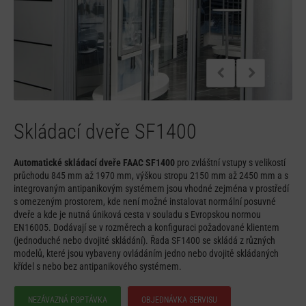
Skládací dveře SF1400
Automatické skládací dveře FAAC SF1400
pro zvláštní vstupy s velikostí
průchodu 845 mm až 1970 mm, výškou stropu 2150 mm až 2450 mm a s
integrovaným antipanikovým systémem jsou vhodné zejména v prostředí
s omezeným prostorem, kde není možné instalovat normální posuvné
dveře a kde je nutná úniková cesta v souladu s Evropskou normou
EN16005. Dodávají se v rozměrech a konfiguraci požadované klientem
(jednoduché nebo dvojité skládání). Řada SF1400 se skládá z různých
modelů, které jsou vybaveny ovládáním jedno nebo dvojitě skládaných
křídel s nebo bez antipanikového systémem.
NEZÁVAZNÁ POPTÁVKA
OBJEDNÁVKA SERVISU