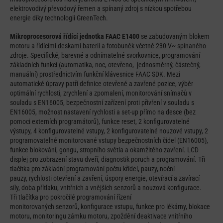
elektrovodivý převodový řemen a spínaný zdroj s nízkou spotřebou
energie díky technologii GreenTech.
Mikroprocesorová řídící jednotka FAAC E1400
se zabudovaným blokem
motoru a řídícími deskami baterií a fotobuněk včetně 230 V~ spínaného
zdroje. Specifické, barevné a odnímatelné svorkovnice, programování
základních funkcí (automatika, noc, otevřeno, jednosměrný, částečný,
manuální) prostřednictvím funkční klávesnice FAAC SDK. Mezi
automatické úpravy patří definice otevřené a zavřené pozice, výběr
optimální rychlosti, zrychlení a zpomalení, monitorování snímačů v
souladu s EN16005, bezpečnostní zařízení proti přivření v souladu s
EN16005, možnost nastavení rychlosti a set-up přímo na desce (bez
pomoci externích programátorů), funkce reset, 2 konfigurovatelné
výstupy, 4 konfigurovatelné vstupy, 2 konfigurovatelné nouzové vstupy, 2
programovatelné monitorované vstupy bezpečnostních čidel (EN16005),
funkce blokování, gongu, stropního světla a okamžitého zavření. LCD
displej pro zobrazení stavu dveří, diagnostik poruch a programování. Tři
tlačítka pro základní programování počtu křídel, pauzy, noční
pauzy, rychlosti otevření a zavření, úspory energie, otevírací a zavírací
síly, doba přítlaku, vnitřních a vnějších senzorů a nouzová konfigurace.
Tři tlačítka pro pokročilé programování řízení
monitorovaných senzorů, konfigurace vstupu, funkce pro lékárny, blokace
motoru, monitoringu zámku motoru, zpoždění deaktivace vnitřního