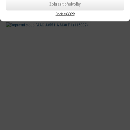
Rychlý náhled
Zobrazit předvolby
FAAC J355 HA M30-P1
Cookies
GDPR
Detail