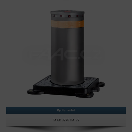
Detail
Rychlý náhled
FAAC J275 HA V2