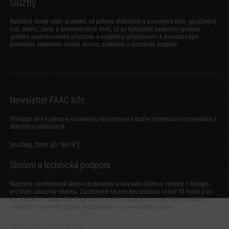
Služby
Nabízíme široký výběr produktů od pohonů křídlových a posuvných brán, garážových
vrat, okenic, závor a automatických dveří, až po kompletní parkovací systémy,
systémy kontrolovaného průchodu a kompletní příslušenství k automatickým
pohonným systémům včetně servisu, zaškolení a technické podpoře.
Newsletter FAAC Info
Přihlaste se k našemu e-mailovému newsletteru a buďte informování o novinkách a
důležitých událostech.
[mc4wp_form id=“6018″]
Školení a technická podpora
Nabízíme certifikovaná školení dodavatelů u nás nebo přímo u výrobce v Bologni,
pro stálé zákazníky zdarma. Zajišťujeme technickou podporu online 24 hodin a to i
na zakázkách i zákazníka. Naše vlastní servisní zázemí nám umožňuje provádět
reklamační a servisní opravy bezodkladně a v co nejkratším čase.
Specializované weby