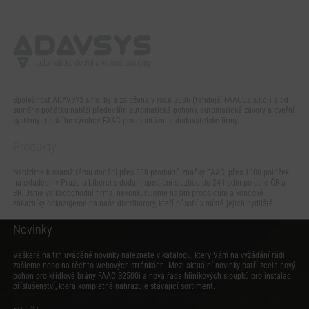
Společnost ADAVSYS s.r.o. byla založena v roce 2006 (tehdejší FAACCZ s.r.o.) a od
samého počátku nabízí především automatické pohony, automatické závory a dveřní
systémy italského výrobce FAAC pro montážní a dodavatelské firmy.
Produkty
Nabízíme k okamžitému dodání přes 300 produktů značky FAAC, přes 1000 položek
na skladech v Praze a Liberci s dodání spediční službou do 24 hodin po celé ČR a
SR. Jsme velkoobchodní firma, nekonkurujeme našim prodejcům a koncové
zákazníky odkazujeme na naše distributory, kteří působí v místě jejich bydliště.
Novinky
Veškeré na trh uváděné novinky naleznete v katalogu, který Vám na vyžádání rádi
zašleme nebo na těchto webových stránkách. Mezi aktuální novinky patří zcela nový
pohon pro křídlové brány FAAC S2500i
a
nová řada hliníkových sloupků pro instalaci
příslušenství
, která kompletně nahrazuje stávající sortiment.