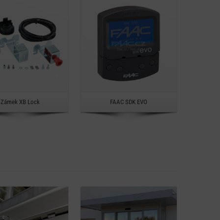
Rychlý náhled
Rychlý náhled
Ryc
Zámek XB Lock
FAAC SDK EVO
Záme
Detail
Detail