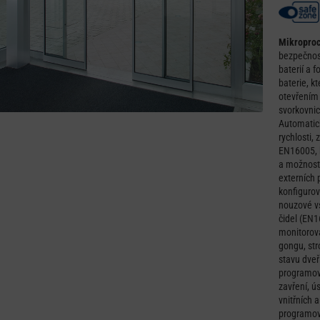
Mikroproc
bezpečnos
baterií a
baterie, kt
otevřením 
svorkovni
Automatick
rychlosti,
EN16005, b
a možnost 
externích 
konfigurov
nouzové v
čidel (EN
monitorova
gongu, str
stavu dveř
programová
zavření, ú
vnitřních 
programová