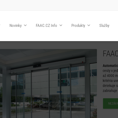
Novinky
FAAC.CZ Info
Produkty
Služby
FAAC
Automatic
cesty v je
až 4000 m
kritéria u
detekuje s
zabraňuje 
NEZÁV