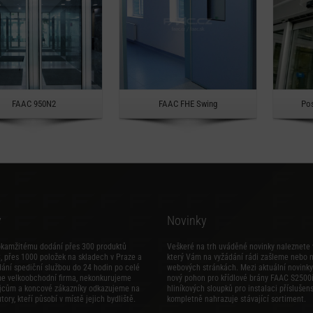
Rychlý náhled
Rychlý náhled
FAAC 950N2
FAAC FHE Swing
Pos
y
Novinky
okamžitému dodání přes 300 produktů
Veškeré na trh uváděné novinky naleznete 
 přes 1000 položek na skladech v Praze a
který Vám na vyžádání rádi zašleme nebo 
dání spediční službou do 24 hodin po celé
webových stránkách. Mezi aktuální novinky 
me velkoobchodní firma, nekonkurujeme
nový
pohon pro křídlové brány FAAC S2500
jcům a koncové zákazníky odkazujeme na
hliníkových sloupků pro instalaci příslušens
tory, kteří působí v místě jejich bydliště.
kompletně nahrazuje stávající sortiment.