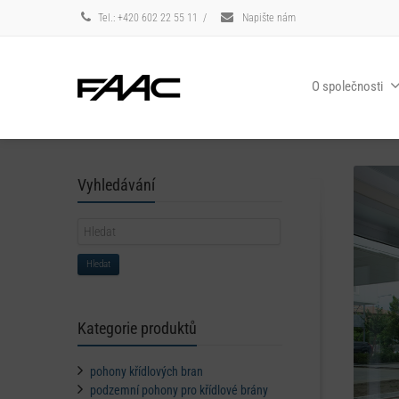
Tel.: +420 602 22 55 11
/
Napište nám
O společnosti
Vyhledávání
Hledat
Kategorie produktů
pohony křídlových bran
podzemní pohony pro křídlové brány