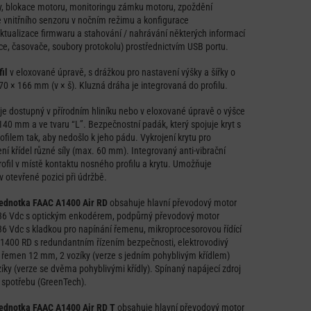
y, blokace motoru, monitoringu zámku motoru, zpoždění
 vnitřního senzoru v nočním režimu a konfigurace
ktualizace firmwaru a stahování / nahrávání některých informací
ce, časovače, soubory protokolu) prostřednictvím USB portu.
il
v eloxované úpravě, s drážkou pro nastavení výšky a šířky o
0 × 166 mm (v × š). Kluzná dráha je integrovaná do profilu.
t
je dostupný v přírodním hliníku nebo v eloxované úpravě o výšce
40 mm a ve tvaru “L”. Bezpečnostní padák, který spojuje kryt s
filem tak, aby nedošlo k jeho pádu. Vykrojení krytu pro
ní křídel různé síly (max. 60 mm). Integrovaný anti-vibrační
rofil v místě kontaktu nosného profilu a krytu. Umožňuje
 otevřené pozici při údržbě.
ednotka FAAC A1400 Air RD
obsahuje hlavní převodový motor
36 Vdc s optickým enkodérem, podpůrný převodový motor
6 Vdc s kladkou pro napínání řemenu, mikroprocesorovou řídící
1400 RD s redundantním řízením bezpečnosti, elektrovodivý
 řemen 12 mm, 2 vozíky (verze s jedním pohyblivým křídlem)
íky (verze se dvěma pohyblivými křídly). Spínaný napájecí zdroj
 spotřebu (GreenTech).
ednotka FAAC A1400 Air RD T
obsahuje hlavní převodový motor