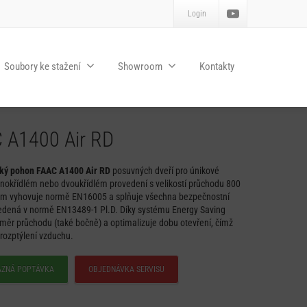
Login
Soubory ke stažení
Showroom
Kontakty
 A1400 Air RD
ký pohon FAAC A1400 Air RD
posuvných dveří pro únikové
dnokřídlém nebo dvoukřídlém provedení s velikostí průchodu 800
m vyhovuje normě EN16005 a splňuje všechna bezpečnostní
vedená v normě EN13489-1 Pl.D. Díky systému Energy Saving
měr průchodu (také bočně) a optimalizuje dobu otevření, čímž
rozptýlení vzduchu.
AZNÁ POPTÁVKA
OBJEDNÁVKA SERVISU