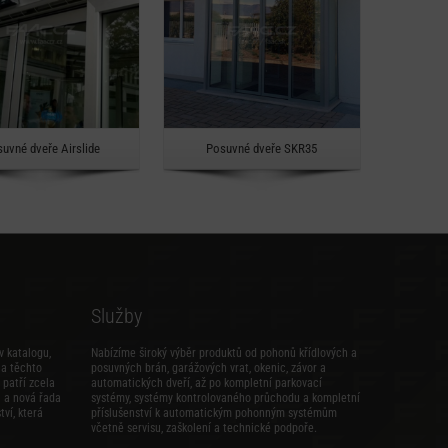
Rychlý náhled
Rychlý náhled
uvné dveře Airslide
Posuvné dveře SKR35
Služby
v katalogu,
Nabízíme široký výběr produktů od pohonů křídlových a
na těchto
posuvných brán, garážových vrat, okenic, závor a
patří zcela
automatických dveří, až po kompletní parkovací
i
a
nová řada
systémy, systémy kontrolovaného průchodu a kompletní
tví
, která
příslušenství k automatickým pohonným systémům
včetně servisu, zaškolení a technické podpoře.