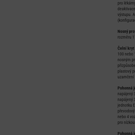
pro lékárn
deaktivace
výstupu. A
(konfigura
Nosný prof
rozměru 17
Čelní kry
100 nebo 1
nosným pro
přizpůsobe
plastový p
uzamčení v
Pohonná j
napájený 
napájený 3
jednotku E
převodový
nebo 4 voz
pro nízkou
Pohonná j