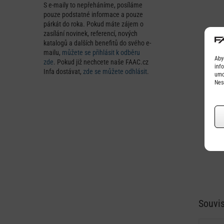
S e-maily to nepřeháníme, posíláme
pouze podstatné informace a pouze
párkát do roka. Pokud máte zájem o
zasílání novinek, referencí, nových
katalogů a dalších benefitů do svého e-
mailu,
můžete se přihlásit k odběru
Aby
zde
. Pokud již nechcete naše FAAC.cz
inf
Infa dostávat,
zde se můžete odhlásit
.
umo
Nes
Souvis