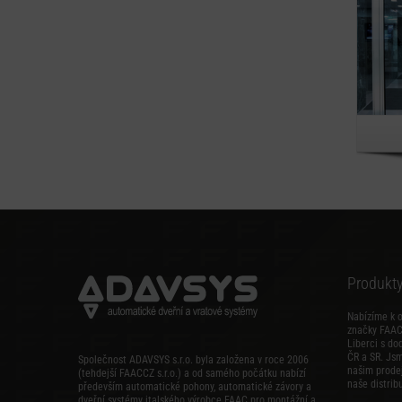
Produkt
Nabízíme k 
značky FAAC,
Liberci s do
ČR a SR. Js
Společnost ADAVSYS s.r.o. byla založena v roce 2006
našim prode
(tehdejší FAACCZ s.r.o.) a od samého počátku nabízí
naše distribu
především automatické pohony, automatické závory a
dveřní systémy italského výrobce FAAC pro montážní a