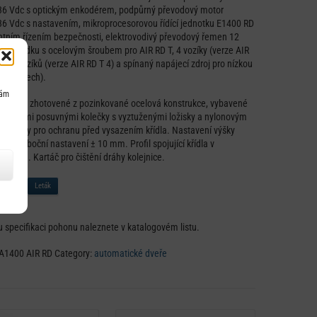
36 Vdc s optickým enkodérem, podpůrný převodový motor
6 Vdc s nastavením, mikroprocesorovou řídící jednotku E1400 RD
ntním řízením bezpečnosti, elektrovodivý převodový řemen 12
cí kladku s ocelovým šroubem pro AIR RD T, 4 vozíky (verze AIR
bo 8 vozíků (verze AIR RD T 4) a spínaný napájecí zdroj pro nízkou
(GreenTech).
nám
 vozíky
zhotovené z pozinkované ocelová konstrukce, vybavené
tetickými posuvnými kolečky s vyztuženými ložisky a nylonovým
 ložisky pro ochranu před vysazením křídla. Nastavení výšky
,5 mm, boční nastavení ± 10 mm. Profil spojující křídla v
úpravě. Kartáč pro čištění dráhy kolejnice.
 list
Leták
 specifikaci pohonu naleznete v katalogovém listu.
A1400 AIR RD
Category:
automatické dveře
Detail
Detail