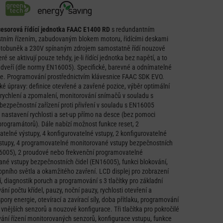
esorová řídící jednotka FAAC E1400 RD
s redundantním
tním řízením, zabudovaným blokem motoru, řídícími deskami
 fotobuněk a 230V spínaným zdrojem samostatně řídí nouzové
eré se aktivují pouze tehdy, je-li řídící jednotka bez napětí, a to
dveří (dle normy EN16005). Specifické, barevné a odnímatelné
ce. Programování prostřednictvím klávesnice FAAC SDK EVO.
é úpravy: definice otevřené a zavřené pozice, výběr optimální
 zrychlení a zpomalení, monitorování snímačů v souladu s
ezpečnostní zařízení proti přivření v souladu s EN16005
nastavení rychlosti a set-up přímo na desce (bez pomoci
programátorů). Dále nabízí možnost funkce reset, 2
atelné výstupy, 4 konfigurovatelné vstupy, 2 konfigurovatelné
stupy, 4 programovatelné monitorované vstupy bezpečnostních
16005), 2 proudové nebo frekvenční programovatelné
né vstupy bezpečnostních čidel (EN16005), funkci blokování,
opního světla a okamžitého zavření. LCD displej pro zobrazení
í, diagnostik poruch a programování s 3 tlačítky pro základní
ní počtu křídel, pauzy, noční pauzy, rychlosti otevření a
spory energie, otevírací a zavírací síly, doba přítlaku, programování
a vnějších senzorů a nouzové konfigurace. Tři tlačítka pro pokročilé
ní řízení monitorovaných senzorů, konfigurace vstupu, funkce