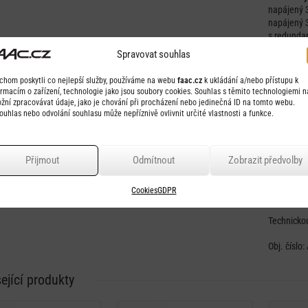
napájený 
napájený 3
s redunda
mm, napína
Spravovat souhlas
RD T 2) ne
spotřebu 
chom poskytli co nejlepší služby, používáme na webu
faac.cz
k ukládání a/nebo přístupu k
ormacím o zařízení, technologie jako jsou soubory cookies. Souhlas s těmito technologiemi 
Pojezdové
žní zpracovávat údaje, jako je chování při procházení nebo jedinečná ID na tomto webu.
dvěmi syn
ouhlas nebo odvolání souhlasu může nepříznivě ovlivnit určité vlastnosti a funkce.
kolečkem s
vozíku ± 7
eloxované 
Přijmout
Odmítnout
Zobrazit předvolby
Katalógový
Cookies
GDPR
Technickou
Obj. číslo:
ející produkty
Detail
Detail