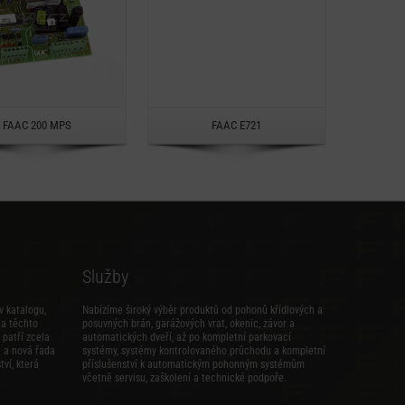
Rychlý náhled
Rychlý náhled
FAAC 200 MPS
FAAC E721
Služby
v katalogu,
Nabízíme široký výběr produktů od pohonů křídlových a
na těchto
posuvných brán, garážových vrat, okenic, závor a
patří zcela
automatických dveří, až po kompletní parkovací
i
a
nová řada
systémy, systémy kontrolovaného průchodu a kompletní
tví
, která
příslušenství k automatickým pohonným systémům
včetně servisu, zaškolení a technické podpoře.