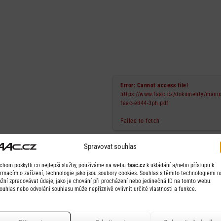
Error: Cannot access file!
https://www.faac.cz/dokumenty/manu
faac-e844-3ph.pdf
Failed to fetch
Spravovat souhlas
chom poskytli co nejlepší služby, používáme na webu
faac.cz
k ukládání a/nebo přístupu k
ormacím o zařízení, technologie jako jsou soubory cookies. Souhlas s těmito technologiemi 
žní zpracovávat údaje, jako je chování při procházení nebo jedinečná ID na tomto webu.
ouhlas nebo odvolání souhlasu může nepříznivě ovlivnit určité vlastnosti a funkce.