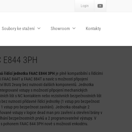
Login
Soubory ke stažení
Showroom
Kontakty
 E844 3PH
ná řídící jednotka FAAC E844 3PH
je plně kompatibilní s řídícími
i FAAC 844T a FAAC 884T a navíc s možností připojení
tví BUS 2easy bez nutnosti dalších komponentů. Jednotka
integrované vstupy s možností připojení mechanických
ních lišt s NC kontaktem nebo rezistivních bezpečnostních lišt
 bez nutnosti přídavné řídící jednotky (1 vstup pro bezpečnost
a 1 vstup pro bezpečnost zavírání). Jednotka obsahuje 2
ované vstupy v logice dead man pro zavření a otevření brány v
lhání bezpečnostních prvků a 2 programovatelné výstupy. V
 s pohonem FAAC 844 3PH nově s možností enkodéru.