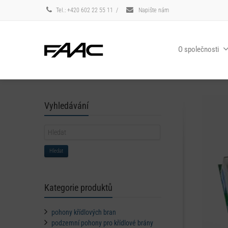
Tel.: +420 602 22 55 11
/
Napište nám
O společnosti
Vyhledávání
Hledat
Kategorie produktů
pohony křídlových bran
podzemní pohony pro křídlové brány