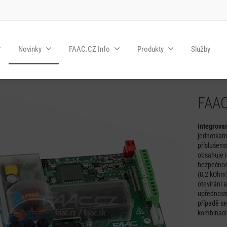
Novinky
FAAC.CZ Info
Produkty
Služby
FAAC
Integrova
jednotkam
příslušens
obsahuje 
bezpečnost
(8,2 kOhm)
otevírání 
upřednostň
případě se
kombinaci