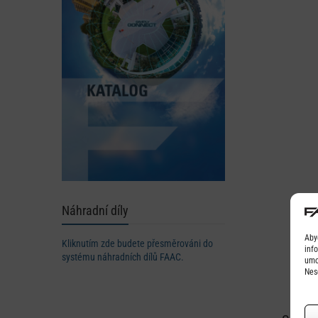
Náhradní díly
Aby
Kliknutím zde budete přesměrováni do
inf
systému náhradních dílů FAAC.
umo
Nes