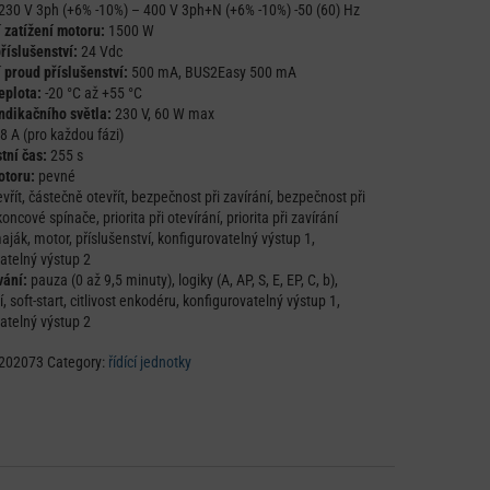
230 V 3ph (+6% -10%) – 400 V 3ph+N (+6% -10%) -50 (60) Hz
 zatížení motoru:
1500 W
říslušenství:
24 Vdc
 proud příslušenství:
500 mA, BUS2Easy 500 mA
eplota:
-20 °C až +55 °C
ndikačního světla:
230 V, 60 W max
8 A (pro každou fázi)
tní čas:
255 s
otoru:
pevné
vřít, částečně otevřít, bezpečnost při zavírání, bezpečnost při
koncové spínače, priorita při otevírání, priorita při zavírání
ják, motor, příslušenství, konfigurovatelný výstup 1,
atelný výstup 2
ání:
pauza (0 až 9,5 minuty), logiky (A, AP, S, E, EP, C, b),
, soft-start, citlivost enkodéru, konfigurovatelný výstup 1,
atelný výstup 2
202073
Category:
řídící jednotky