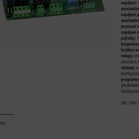
napájení:
maximální
napájení p
maximální
provozní t
napájení i
pojistky:
T
bezpečnos
brždění m
vstupy:
ote
otevírání, 
výstupy:
ma
konfigurov
programov
předblikání
konfigurov
Obj. číslo:
pis