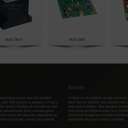
Rychlý náhled
Rychlý náhled
FAAC 780 D
FAAC E680
y
Novinky
okamžitému dodání přes 300 produktů
Veškeré na trh uváděné novinky naleznete 
 přes 1000 položek na skladech v Praze a
který Vám na vyžádání rádi zašleme nebo 
dání spediční službou do 24 hodin po celé
webových stránkách. Mezi aktuální novinky 
me velkoobchodní firma, nekonkurujeme
nový
pohon pro křídlové brány FAAC S2500
jcům a koncové zákazníky odkazujeme na
hliníkových sloupků pro instalaci příslušens
tory, kteří působí v místě jejich bydliště.
kompletně nahrazuje stávající sortiment.