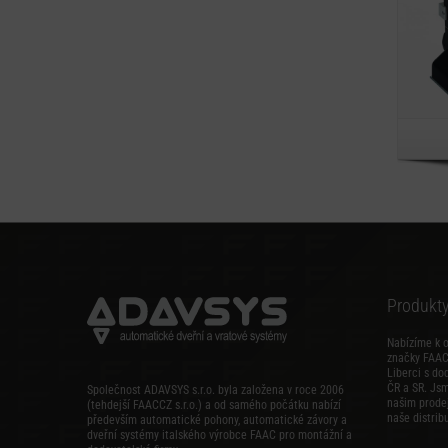
Produkt
Nabízíme k 
značky FAAC,
Liberci s do
ČR a SR. Js
Společnost ADAVSYS s.r.o. byla založena v roce 2006
našim prode
(tehdejší FAACCZ s.r.o.) a od samého počátku nabízí
naše distribu
především automatické pohony, automatické závory a
dveřní systémy italského výrobce FAAC pro montážní a