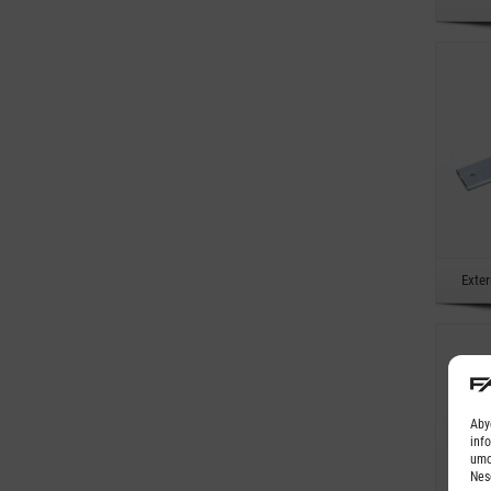
Exte
Aby
inf
umo
Nes