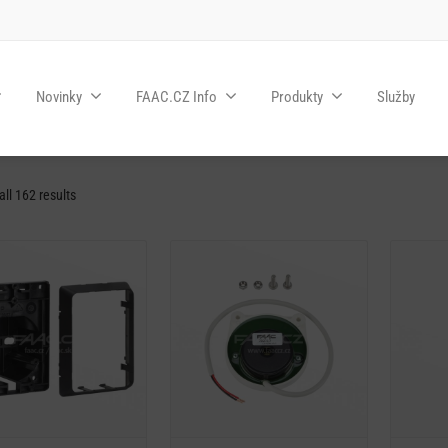
Novinky
FAAC.CZ Info
Produkty
Služby
ll 162 results
Detail
Detail