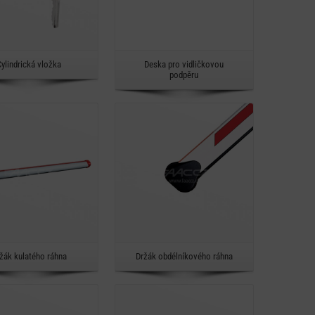
Rychlý náhled
Rychlý náhled
Cylindrická vložka
Deska pro vidličkovou
podpěru
Detail
Detail
Rychlý náhled
Rychlý náhled
žák kulatého ráhna
Držák obdélníkového ráhna
Detail
Detail