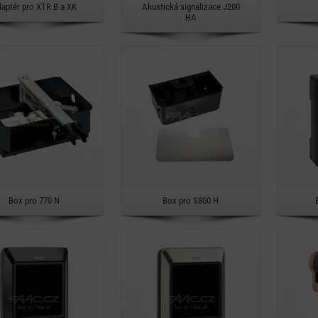
Rychlý náhled
Rychlý náhled
aptér pro XTR B a XK
Akustická signalizace J200
HA
Detail
Detail
Rychlý náhled
Rychlý náhled
Box pro 770 N
Box pro S800 H
Detail
Detail