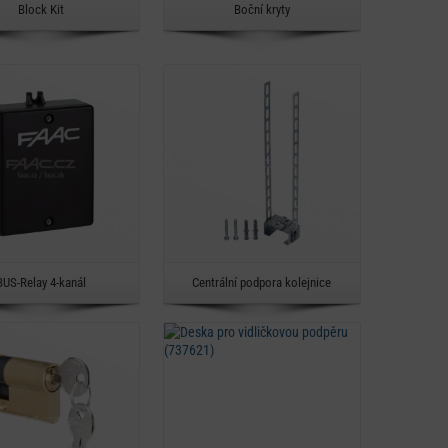
Rychlý náhled
Rychlý náhled
Block Kit
Boční kryty
Detail
Detail
Rychlý náhled
Rychlý náhled
BUS-Relay 4-kanál
Centrální podpora kolejnice
Detail
Detail