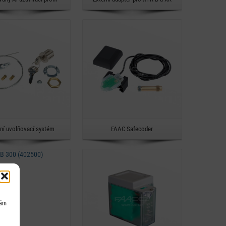
Detail
Detail
Rychlý náhled
Rychlý náhled
rní uvolňovací systém
FAAC Safecoder
Detail
Detail
nám