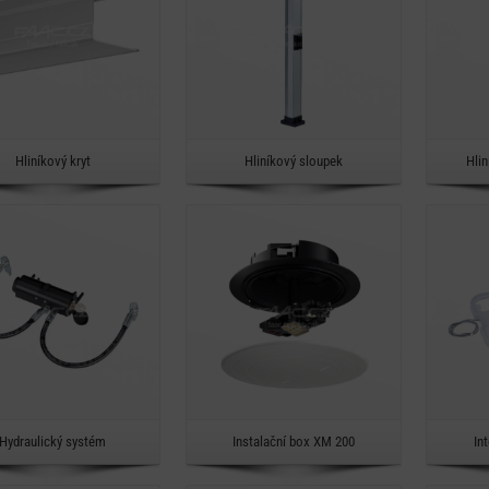
Rychlý náhled
Rychlý náhled
Hliníkový kryt
Hliníkový sloupek
Hli
Detail
Detail
Rychlý náhled
Rychlý náhled
Hydraulický systém
Instalační box XM 200
In