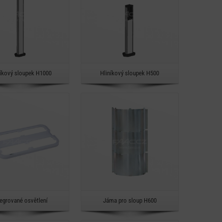
Rychlý náhled
Rychlý náhled
níkový sloupek H1000
Hliníkový sloupek H500
Detail
Detail
Rychlý náhled
Rychlý náhled
tegrované osvětlení
Jáma pro sloup H600