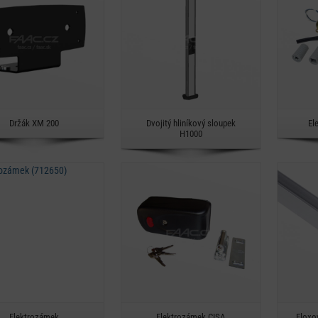
Rychlý náhled
Rychlý náhled
Držák XM 200
Dvojitý hliníkový sloupek
El
H1000
Detail
Detail
Rychlý náhled
Rychlý náhled
Elektrozámek
Elektrozámek CISA
Eloxov