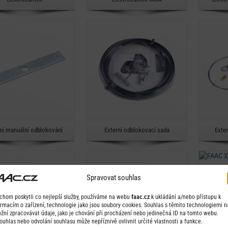
Detail
Detail
Rychlý náhled
Rychlý náhled
rní manuální odblokování
Externí odblokovací sada
Exte
Detail
Detail
Spravovat souhlas
chom poskytli co nejlepší služby, používáme na webu
faac.cz
k ukládání a/nebo přístupu k
ormacím o zařízení, technologie jako jsou soubory cookies. Souhlas s těmito technologiemi 
žní zpracovávat údaje, jako je chování při procházení nebo jedinečná ID na tomto webu.
ouhlas nebo odvolání souhlasu může nepříznivě ovlivnit určité vlastnosti a funkce.