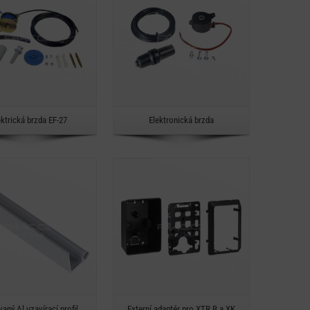
Rychlý náhled
Rychlý náhled
ektrická brzda EF-27
Elektronická brzda
Detail
Detail
Rychlý náhled
Rychlý náhled
aný Al uzavírací profil
Externí adaptér pro XTR B a XK