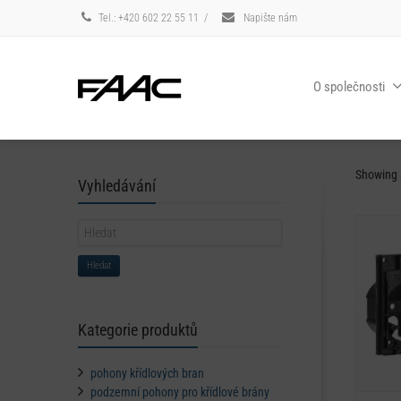
Tel.: +420 602 22 55 11
/
Napište nám
O společnosti
Showing a
Vyhledávání
Hledat
Kategorie produktů
pohony křídlových bran
podzemní pohony pro křídlové brány