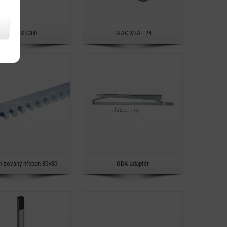
Rychlý náhled
Rychlý náhled
FAAC XB300
FAAC XBAT 24
Detail
Detail
Rychlý náhled
Rychlý náhled
nizovaný hřeben 30×30
GDA adaptér
Detail
Detail