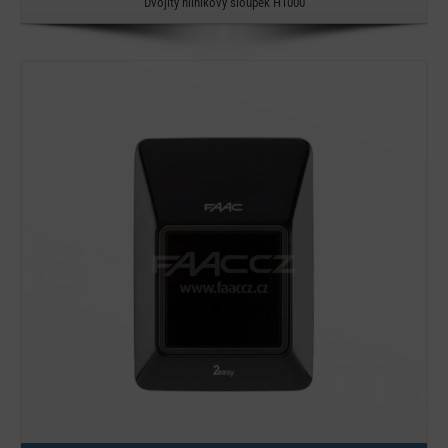
Dvojitý hliníkový sloupek H1000
Detail