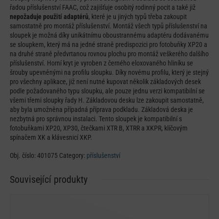
řadou příslušenství FAAC, což zajišťuje osobitý rodinný pocit a také již
nepožaduje použití adaptérů
, které je u jiných typů třeba zakoupit
samostatně pro montáž příslušenství. Montáž všech typů příslušenství na
sloupek je možná díky unikátnímu oboustrannému adaptéru dodávanému
se sloupkem, který má na jedné straně predispozici pro fotobuňky XP20 a
na druhé straně předvrtanou rovnou plochu pro montáž veškerého dalšího
příslušenství. Horní kryt je vyroben z černého eloxovaného hliníku se
šrouby upevněnými na profilu sloupku. Díky novému profilu, který je stejný
pro všechny aplikace, již není nutné kupovat několik základových desek
podle požadovaného typu sloupku, ale pouze jednu verzi kompatibilní se
všemi třemi sloupky řady H. Základovou desku lze zakoupit samostatně,
aby byla umožněna případná příprava podkladu. Základová deska je
nezbytná pro správnou instalaci. Tento sloupek je kompatibilní s
fotobuňkami XP20, XP30, čtečkami XTR B, XTRR a XKPR, klíčovým
spínačem XK a klávesnicí XKP.
Obj. číslo:
401075
Category:
příslušenství
Související produkty