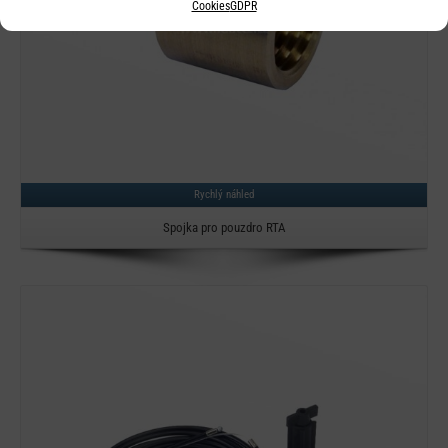
Cookies
GDPR
Rychlý náhled
Spojka pro pouzdro RTA
Detail