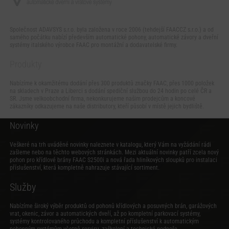
Společnost ADAVSYS s.r.o. byla založena v roce 2006 (tehdejší FAACCZ s.r.o.) a od
samého počátku nabízí především automatické pohony, automatické závory a dveřní
systémy italského výrobce FAAC pro montážní a dodavatelské firmy.
Produkty
Nabízíme k okamžitému dodání přes 300 produktů značky FAAC, přes 1000 položek
na skladech v Praze a Liberci s dodání spediční službou do 24 hodin po celé ČR a
SR. Jsme velkoobchodní firma, nekonkurujeme našim prodejcům a koncové
zákazníky odkazujeme na naše distributory, kteří působí v místě jejich bydliště.
Novinky
Veškeré na trh uváděné novinky naleznete v katalogu, který Vám na vyžádání rádi
zašleme nebo na těchto webových stránkách. Mezi aktuální novinky patří zcela nový
pohon pro křídlové brány FAAC S2500i
a
nová řada hliníkových sloupků pro instalaci
příslušenství
, která kompletně nahrazuje stávající sortiment.
Služby
Nabízíme široký výběr produktů od pohonů křídlových a posuvných brán, garážových
vrat, okenic, závor a automatických dveří, až po kompletní parkovací systémy,
systémy kontrolovaného průchodu a kompletní příslušenství k automatickým
pohonným systémům včetně servisu, zaškolení a technické podpoře.