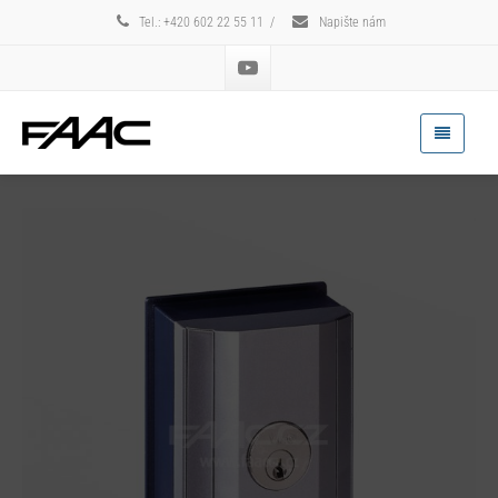
Tel.: +420 602 22 55 11
/
Napište nám