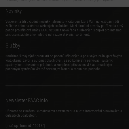
Novinky
Veškeré na trh uváděné novinky naleznete v katalogu, který Vám na vyžádání rádi
zašleme nebo na těchto webových stránkách. Mezi aktuální novinky patří zcela nový
pohon pro křídlové brány FAAC S2500i
a
nová řada hliníkových sloupků pro instalaci
příslušenství
, která kompletně nahrazuje stávající sortiment.
Služby
Nabízíme široký výběr produktů od pohonů křídlových a posuvných brán, garážových
vrat, okenic, závor a automatických dveří, až po kompletní parkovací systémy,
systémy kontrolovaného průchodu a kompletní příslušenství k automatickým
pohonným systémům včetně servisu, zaškolení a technické podpoře.
Newsletter FAAC Info
Přihlaste se k našemu e-mailovému newsletteru a buďte informování o novinkách a
důležitých událostech.
[mc4wp_form id=“6018″]