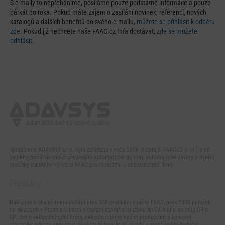
S e-maily to nepřeháníme, posíláme pouze podstatné informace a pouze
párkát do roka. Pokud máte zájem o zasílání novinek, referencí, nových
katalogů a dalších benefitů do svého e-mailu,
můžete se přihlásit k odběru
zde
. Pokud již nechcete naše FAAC.cz Infa dostávat,
zde se můžete
odhlásit
.
Společnost ADAVSYS s.r.o. byla založena v roce 2006 (tehdejší FAACCZ s.r.o.) a od
samého počátku nabízí především automatické pohony, automatické závory a dveřní
systémy italského výrobce FAAC pro montážní a dodavatelské firmy.
Produkty
Nabízíme k okamžitému dodání přes 300 produktů značky FAAC, přes 1000 položek
na skladech v Praze a Liberci s dodání spediční službou do 24 hodin po celé ČR a
SR. Jsme velkoobchodní firma, nekonkurujeme našim prodejcům a koncové
zákazníky odkazujeme na naše distributory, kteří působí v místě jejich bydliště.