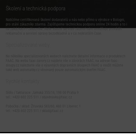
Školení a technická podpora
Nabízíme certifikovaná školení dodavatelů u nás nebo přímo u výrobce v Bologni,
pro stálé zákazníky zdarma. Zajišťujeme technickou podporu online 24 hodin a to i
na zakázkách i zákazníka. Naše vlastní servisní zázemí nám umožňuje provádět
reklamační a servisní opravy bezodkladně a v co nejkratším čase.
Specializované weby
Na několika specializovaných webech naleznete detailní informace o produktech
FAAC. Na webu
faac-zavory.cz
najdete vše o závorách FAAC, na adrese
faac-
sloupy.cz
naleznete vše o výsuvných dopravních sloupech FAAC a využít můžete
také web
automatky.cz
věnovaný pouze automatickým dveřím FAAC.
Rychlé kontakty
Sídlo / fakturace: Jamská 355/16, 198 00 Praha 9
tel.: +420 602 225 511 /
objednavky@faac.cz
Pobočka / sklad: Žitavská 583/60, 460 01 Liberec 1
tel.: +420 602 225 511 /
sklad@faac.cz