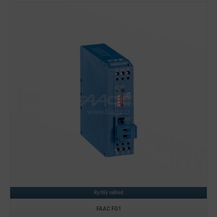
Detail
Rychlý náhled
FAAC FG1