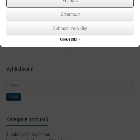
Přijmout
Odmítnout
Rychlý náhled
Zobrazit předvolby
FAAC XP15 W
Cookies
GDPR
Vyhledávání
Hledat
Kategorie produktů
pohony křídlových bran