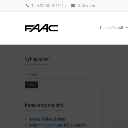
Tel.: +420 602 22 55 11
/
Napište nám
O společnosti
Vyhledávání
Hledat
Kategorie produktů
pohony křídlových bran
podzemní pohony pro křídlové brány