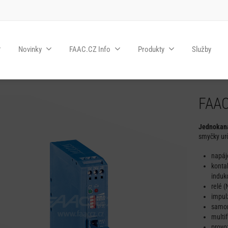
Novinky
FAAC.CZ Info
Produkty
Služby
FAA
Jednokaná
smyčky urč
napáj
konta
induk
relé 
impul
samon
multi
provoz