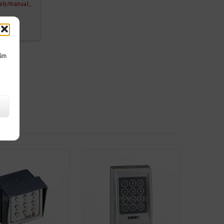
aly/manual_
nám
Detail
Detail