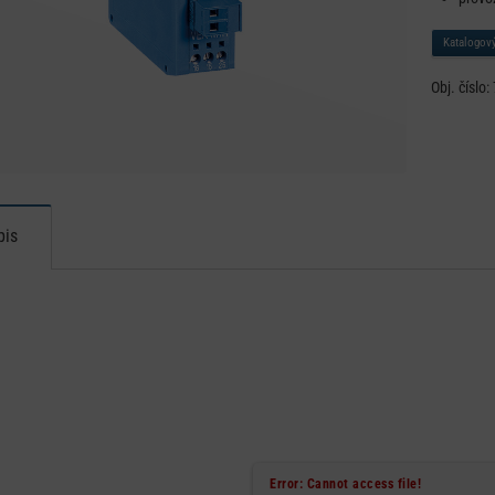
Katalogový
Obj. číslo:
pis
Error: Cannot access file!