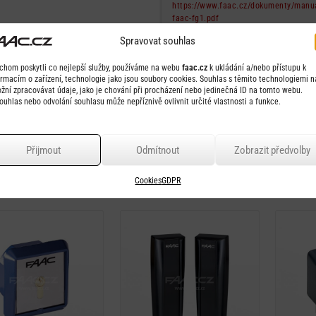
https://www.faac.cz/dokumenty/manu
faac-fg1.pdf
Spravovat souhlas
Failed to fetch
chom poskytli co nejlepší služby, používáme na webu
faac.cz
k ukládání a/nebo přístupu k
ormacím o zařízení, technologie jako jsou soubory cookies. Souhlas s těmito technologiemi 
žní zpracovávat údaje, jako je chování při procházení nebo jedinečná ID na tomto webu.
ouhlas nebo odvolání souhlasu může nepříznivě ovlivnit určité vlastnosti a funkce.
Přijmout
Odmítnout
Zobrazit předvolby
Cookies
GDPR
né produkty
Detail
Detail