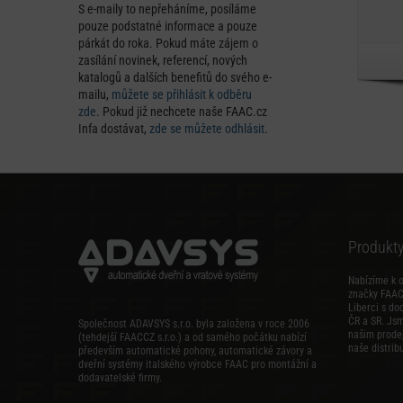
S e-maily to nepřeháníme, posíláme
pouze podstatné informace a pouze
párkát do roka. Pokud máte zájem o
zasílání novinek, referencí, nových
katalogů a dalších benefitů do svého e-
mailu,
můžete se přihlásit k odběru
zde
. Pokud již nechcete naše FAAC.cz
Infa dostávat,
zde se můžete odhlásit
.
Produkt
Nabízíme k 
značky FAAC,
Liberci s do
ČR a SR. Js
Společnost ADAVSYS s.r.o. byla založena v roce 2006
našim prode
(tehdejší FAACCZ s.r.o.) a od samého počátku nabízí
naše distribu
především automatické pohony, automatické závory a
dveřní systémy italského výrobce FAAC pro montážní a
dodavatelské firmy.