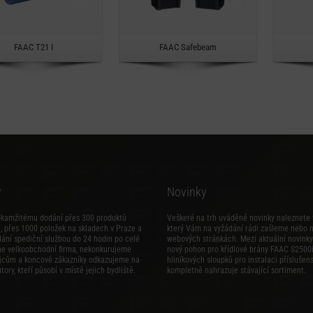
Rychlý náhled
Rychlý náhled
FAAC T21 I
FAAC Safebeam
y
Novinky
okamžitému dodání přes 300 produktů
Veškeré na trh uváděné novinky naleznete 
 přes 1000 položek na skladech v Praze a
který Vám na vyžádání rádi zašleme nebo 
dání spediční službou do 24 hodin po celé
webových stránkách. Mezi aktuální novinky 
me velkoobchodní firma, nekonkurujeme
nový
pohon pro křídlové brány FAAC S2500
jcům a koncové zákazníky odkazujeme na
hliníkových sloupků pro instalaci příslušens
tory, kteří působí v místě jejich bydliště.
kompletně nahrazuje stávající sortiment.