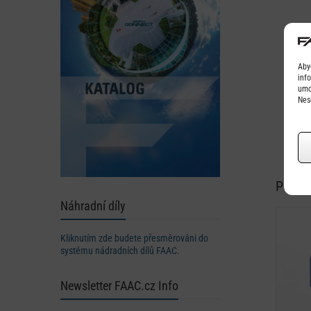
Aby
inf
umo
Nes
Podob
Náhradní díly
Kliknutím zde budete přesměrováni do
systému nádradních dílů FAAC.
Newsletter FAAC.cz Info