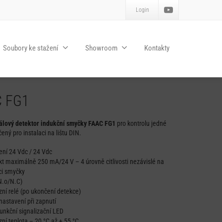
Login
Soubory ke stažení
Showroom
Kontakty
C FG1
lový detektor indukční smyčky FAAC FG1
pro kontrolu jedné
ený pro instalaci na lištu DIN.
ení 24 Vdc / 24 Vdc
kt maximálně 250 mA/24 V – 4 úrovně citlivosti nezávislé na
ci smyčky
(N.o/N.C)
zní relé (po ukončení detekce)
astavení při zapnutí
funkční signalizační LED
ní teplota – 20 °C až + 55 °C