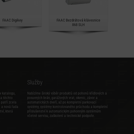
Rychlý náhled
Rychlý náhled
FAAC Digikey
FAAC Bezdrátová klávesnice
868 SLH
Služby
v katalogu,
Nabízíme široký výběr produktů od pohonů křídlových a
na těchto
posuvných brán, garážových vrat, okenic, závor a
patří zcela
automatických dveří, až po kompletní parkovací
i
a
nová řada
systémy, systémy kontrolovaného průchodu a kompletní
tví
, která
příslušenství k automatickým pohonným systémům
včetně servisu, zaškolení a technické podpoře.