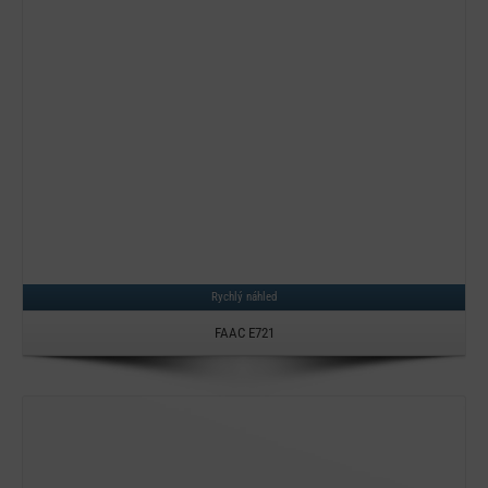
Rychlý náhled
FAAC E721