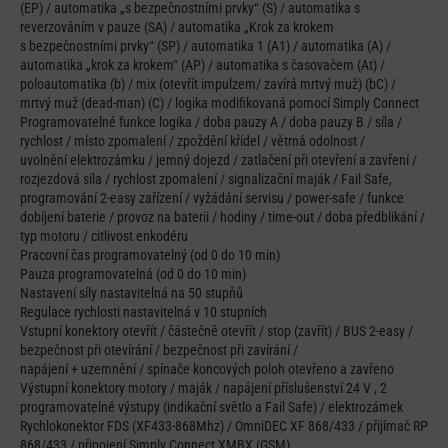
(EP) / automatika „s bezpečnostními prvky“ (S) / automatika s
reverzováním v pauze (SA) / automatika „Krok za krokem
s bezpečnostními prvky“ (SP) / automatika 1 (A1) / automatika (A) /
automatika „krok za krokem“ (AP) / automatika s časovačem (At) /
poloautomatika (b) / mix (otevřít impulzem/ zavírá mrtvý muž) (bC) /
mrtvý muž (dead-man) (C) / logika modifikovaná pomocí Simply Connect
Programovatelné funkce logika / doba pauzy A / doba pauzy B / síla /
rychlost / místo zpomalení / zpoždění křídel / větrná odolnost /
uvolnění elektrozámku / jemný dojezd / zatlačení při otevření a zavření /
rozjezdová síla / rychlost zpomalení / signalizační maják / Fail Safe,
programování 2-easy zařízení / vyžádání servisu / power-safe / funkce
dobíjení baterie / provoz na baterii / hodiny / time-out / doba předblikání /
typ motoru / citlivost enkodéru
Pracovní čas programovatelný (od 0 do 10 min)
Pauza programovatelná (od 0 do 10 min)
Nastavení síly nastavitelná na 50 stupňů
Regulace rychlosti nastavitelná v 10 stupních
Vstupní konektory otevřít / částečně otevřít / stop (zavřít) / BUS 2-easy /
bezpečnost při otevírání / bezpečnost při zavírání /
napájení + uzemnění / spínače koncových poloh otevřeno a zavřeno
Výstupní konektory motory / maják / napájení příslušenství 24 V , 2
programovatelné výstupy (indikační světlo a Fail Safe) / elektrozámek
Rychlokonektor FDS (XF433-868Mhz) / OmniDEC XF 868/433 / přijímač RP
868/433 / připojení Simply Connect XMBX (GSM)