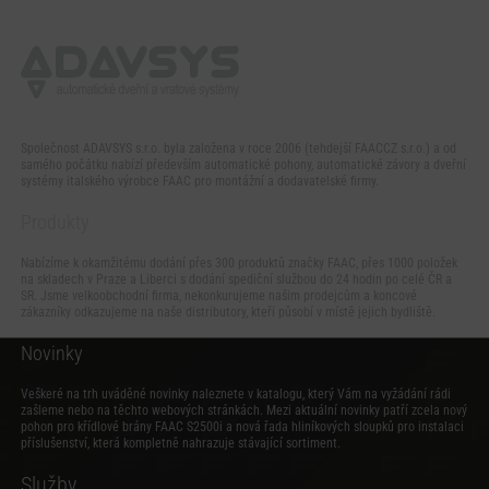
Společnost ADAVSYS s.r.o. byla založena v roce 2006 (tehdejší FAACCZ s.r.o.) a od
samého počátku nabízí především automatické pohony, automatické závory a dveřní
systémy italského výrobce FAAC pro montážní a dodavatelské firmy.
Produkty
Nabízíme k okamžitému dodání přes 300 produktů značky FAAC, přes 1000 položek
na skladech v Praze a Liberci s dodání spediční službou do 24 hodin po celé ČR a
SR. Jsme velkoobchodní firma, nekonkurujeme našim prodejcům a koncové
zákazníky odkazujeme na naše distributory, kteří působí v místě jejich bydliště.
Novinky
Veškeré na trh uváděné novinky naleznete v katalogu, který Vám na vyžádání rádi
zašleme nebo na těchto webových stránkách. Mezi aktuální novinky patří zcela nový
pohon pro křídlové brány FAAC S2500i
a
nová řada hliníkových sloupků pro instalaci
příslušenství
, která kompletně nahrazuje stávající sortiment.
Služby