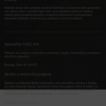
Nabízíme široký výběr produktů od pohonů křídlových a posuvných brán, garážových
vrat, okenic, závor a automatických dveří, až po kompletní parkovací systémy,
systémy kontrolovaného průchodu a kompletní příslušenství k automatickým
pohonným systémům včetně servisu, zaškolení a technické podpoře.
Newsletter FAAC Info
Přihlaste se k našemu e-mailovému newsletteru a buďte informování o novinkách a
důležitých událostech.
[mc4wp_form id=“6018″]
Školení a technická podpora
Nabízíme certifikovaná školení dodavatelů u nás nebo přímo u výrobce v Bologni,
pro stálé zákazníky zdarma. Zajišťujeme technickou podporu online 24 hodin a to i
na zakázkách i zákazníka. Naše vlastní servisní zázemí nám umožňuje provádět
reklamační a servisní opravy bezodkladně a v co nejkratším čase.
Specializované weby