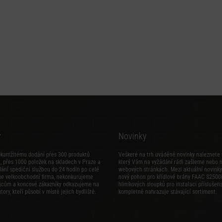
y
Novinky
okamžitému dodání přes 300 produktů
Veškeré na trh uváděné novinky naleznete 
 přes 1000 položek na skladech v Praze a
který Vám na vyžádání rádi zašleme nebo 
dání spediční službou do 24 hodin po celé
webových stránkách. Mezi aktuální novinky 
me velkoobchodní firma, nekonkurujeme
nový
pohon pro křídlové brány FAAC S2500
jcům a koncové zákazníky odkazujeme na
hliníkových sloupků pro instalaci příslušens
tory, kteří působí v místě jejich bydliště.
kompletně nahrazuje stávající sortiment.