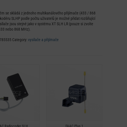
ém se skládá z jednoho multikanálového přijímače (433 / 868
odéru SLHP podle počtu uživatelů je možné přidat rozšiřující
ílače jsou stejné jako v systému XT SLH LR (pouze si zvolte
 433 nebo 868 MHz).
785535
Category:
vysílače a přijímače
Detail
Detail
Rychlý náhled
Rychlý náhled
AC Radiocoder SLH
FAAC Plus 1