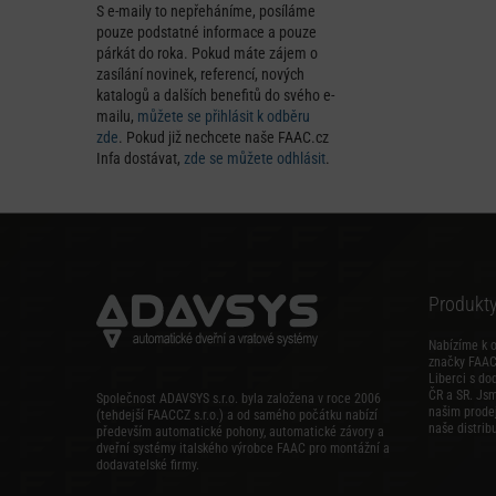
S e-maily to nepřeháníme, posíláme
pouze podstatné informace a pouze
párkát do roka. Pokud máte zájem o
zasílání novinek, referencí, nových
katalogů a dalších benefitů do svého e-
mailu,
můžete se přihlásit k odběru
zde
. Pokud již nechcete naše FAAC.cz
Infa dostávat,
zde se můžete odhlásit
.
Produkt
Nabízíme k 
značky FAAC,
Liberci s do
ČR a SR. Js
Společnost ADAVSYS s.r.o. byla založena v roce 2006
našim prode
(tehdejší FAACCZ s.r.o.) a od samého počátku nabízí
naše distribu
především automatické pohony, automatické závory a
dveřní systémy italského výrobce FAAC pro montážní a
dodavatelské firmy.