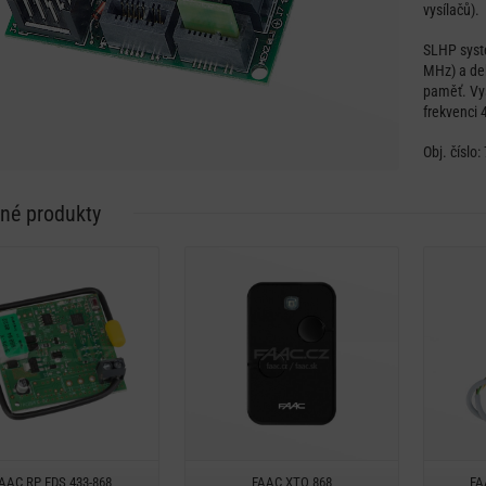
vysílačů).
SLHP syst
MHz) a dek
paměť. Vys
frekvenci
Obj. číslo:
né produkty
Detail
Detail
Rychlý náhled
Rychlý náhled
AAC RP FDS 433-868
FAAC XTO 868
FA