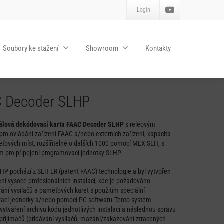
Login
Soubory ke stažení
Showroom
Kontakty
 Decoder SLHP
lová dekódovací karta FAAC Decoder SLHP
s reléovým
ro ovládání zařízení FAAC a/nebo externích zařízení, kapacita
ových míst, rozšířitelné o dalších 1000 pomocí MEX SLH, s
m pro připojení programovací jednotky SLHP.
P pochází z SLH LR (patent FAAC) technologie a byl vytvořen
ení vysoce profesionálních instalací, kde je požadováno
ní vysílačů a paměťových karet s použitím speciální
ací jednotky a/nebo pomocí PC softwaru.Tento systém
ytváření archivů kódů jednotlivých instalací a následnou správu
 přijímačů (přidávání vysílačů, mazání/zakazování ztracených