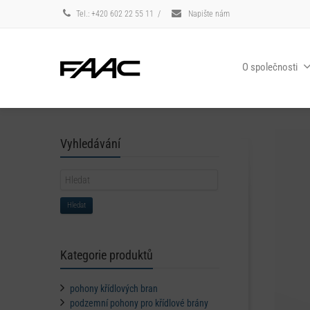
Tel.: +420 602 22 55 11
/
Napište nám
O společnosti
Vyhledávání
Hledat
Kategorie produktů
pohony křídlových bran
podzemní pohony pro křídlové brány