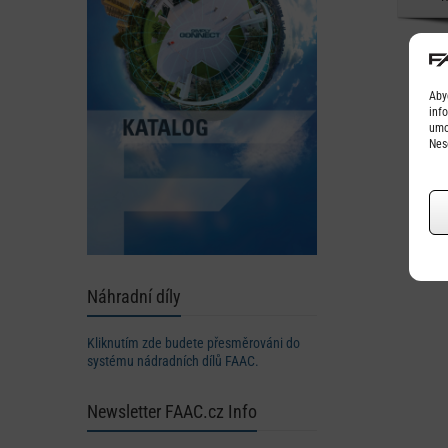
Aby
inf
umo
Nes
Náhradní díly
Kliknutím zde budete přesměrováni do
systému nádradních dílů FAAC.
Newsletter FAAC.cz Info