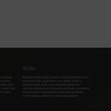
Služby
v katalogu,
Nabízíme široký výběr produktů od pohonů křídlových a
na těchto
posuvných brán, garážových vrat, okenic, závor a
patří zcela
automatických dveří, až po kompletní parkovací
i
a
nová řada
systémy, systémy kontrolovaného průchodu a kompletní
tví
, která
příslušenství k automatickým pohonným systémům
včetně servisu, zaškolení a technické podpoře.