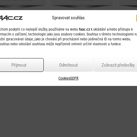
Spravovat souhlas
chom poskytli co nejlepší služby, používáme na webu
faac.cz
k ukládání a/nebo přístupu k
ormacím o zařízení, technologie jako jsou soubory cookies. Souhlas s těmito technologiemi 
žní zpracovávat údaje, jako je chování při procházení nebo jedinečná ID na tomto webu.
ouhlas nebo odvolání souhlasu může nepříznivě ovlivnit určité vlastnosti a funkce.
Přijmout
Odmítnout
Zobrazit předvolby
Cookies
GDPR