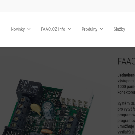
Novinky
FAAC.CZ Info
Produkty
Služby
FAAC
Jednokaná
výstupem p
1000 paměť
konektore
Systém SLH
pro vytvář
programová
programov
umožňuje v
vysílačů a