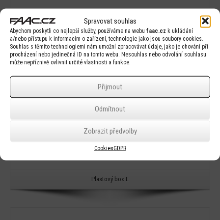
Detail
Spravovat souhlas
Abychom poskytli co nejlepší služby, používáme na webu
faac.cz
k ukládání
a/nebo přístupu k informacím o zařízení, technologie jako jsou soubory cookies.
Souhlas s těmito technologiemi nám umožní zpracovávat údaje, jako je chování při
procházení nebo jedinečná ID na tomto webu. Nesouhlas nebo odvolání souhlasu
může nepříznivě ovlivnit určité vlastnosti a funkce.
Přijmout
Odmítnout
Zobrazit předvolby
Cookies
GDPR
Plastový box E