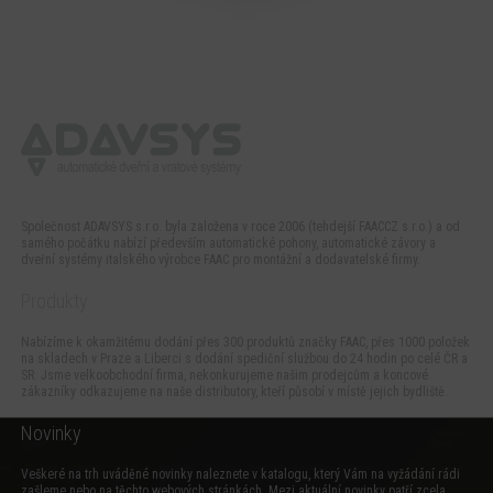
Společnost ADAVSYS s.r.o. byla založena v roce 2006 (tehdejší FAACCZ s.r.o.) a od
samého počátku nabízí především automatické pohony, automatické závory a
dveřní systémy italského výrobce FAAC pro montážní a dodavatelské firmy.
Produkty
Nabízíme k okamžitému dodání přes 300 produktů značky FAAC, přes 1000 položek
na skladech v Praze a Liberci s dodání spediční službou do 24 hodin po celé ČR a
SR. Jsme velkoobchodní firma, nekonkurujeme našim prodejcům a koncové
zákazníky odkazujeme na naše distributory, kteří působí v místě jejich bydliště.
Novinky
Veškeré na trh uváděné novinky naleznete v katalogu, který Vám na vyžádání rádi
zašleme nebo na těchto webových stránkách. Mezi aktuální novinky patří zcela