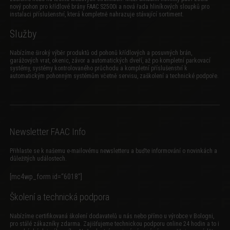
nový
pohon pro křídlové brány FAAC S2500i
a
nová řada hliníkových sloupků pro
instalaci příslušenství
, která kompletně nahrazuje stávající sortiment.
Služby
Nabízíme široký výběr produktů od pohonů křídlových a posuvných brán,
garážových vrat, okenic, závor a automatických dveří, až po kompletní parkovací
systémy, systémy kontrolovaného průchodu a kompletní příslušenství k
automatickým pohonným systémům včetně servisu, zaškolení a technické podpoře.
Newsletter FAAC Info
Přihlaste se k našemu e-mailovému newsletteru a buďte informování o novinkách a
důležitých událostech.
[mc4wp_form id=“6018″]
Školení a technická podpora
Nabízíme certifikovaná školení dodavatelů u nás nebo přímo u výrobce v Bologni,
pro stálé zákazníky zdarma. Zajišťujeme technickou podporu online 24 hodin a to i