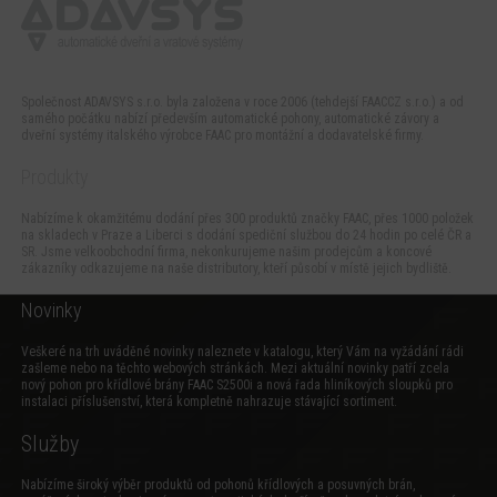
Společnost ADAVSYS s.r.o. byla založena v roce 2006 (tehdejší FAACCZ s.r.o.) a od
samého počátku nabízí především automatické pohony, automatické závory a
dveřní systémy italského výrobce FAAC pro montážní a dodavatelské firmy.
Produkty
Nabízíme k okamžitému dodání přes 300 produktů značky FAAC, přes 1000 položek
na skladech v Praze a Liberci s dodání spediční službou do 24 hodin po celé ČR a
SR. Jsme velkoobchodní firma, nekonkurujeme našim prodejcům a koncové
zákazníky odkazujeme na naše distributory, kteří působí v místě jejich bydliště.
Novinky
Veškeré na trh uváděné novinky naleznete v katalogu, který Vám na vyžádání rádi
zašleme nebo na těchto webových stránkách. Mezi aktuální novinky patří zcela
nový
pohon pro křídlové brány FAAC S2500i
a
nová řada hliníkových sloupků pro
instalaci příslušenství
, která kompletně nahrazuje stávající sortiment.
Služby
Nabízíme široký výběr produktů od pohonů křídlových a posuvných brán,