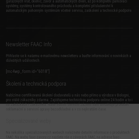
garážových vrat, okenic, závor a automatických dveří, až po kompletní parkovací
systémy, systémy kontrolovaného průchodu a kompletní příslušenství k
automatickým pohonným systémům včetně servisu, zaškolení a technické podpoře.
Newsletter FAAC Info
Přihlaste se k našemu e-mailovému newsletteru a buďte informování o novinkách a
důležitých událostech.
[mc4wp_form id=“6018″]
Školení a technická podpora
Nabízíme certifikovaná školení dodavatelů u nás nebo přímo u výrobce v Bologni,
pro stálé zákazníky zdarma. Zajišťujeme technickou podporu online 24 hodin a to i
na zakázkách i zákazníka. Naše vlastní servisní zázemí nám umožňuje provádět
reklamační a servisní opravy bezodkladně a v co nejkratším čase.
Specializované weby
Na několika specializovaných webech naleznete detailní informace o produktech
FAAC. Na webu
faac-zavory.cz
najdete vše o závorách FAAC, na adrese
faac-