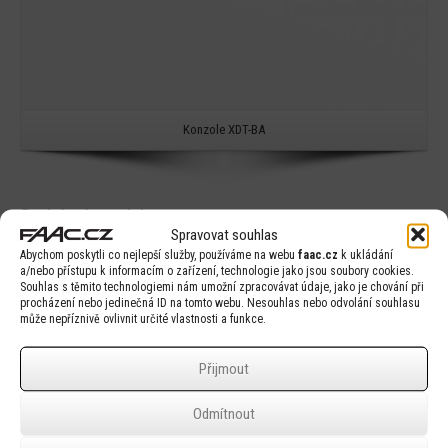
Konzole XDT-BA
Podobné produkty
Spravovat souhlas
Abychom poskytli co nejlepší služby, používáme na webu
faac.cz
k ukládání
a/nebo přístupu k informacím o zařízení, technologie jako jsou soubory cookies.
Souhlas s těmito technologiemi nám umožní zpracovávat údaje, jako je chování při
procházení nebo jedinečná ID na tomto webu. Nesouhlas nebo odvolání souhlasu
může nepříznivě ovlivnit určité vlastnosti a funkce.
Detail
Přijmout
Odmítnout