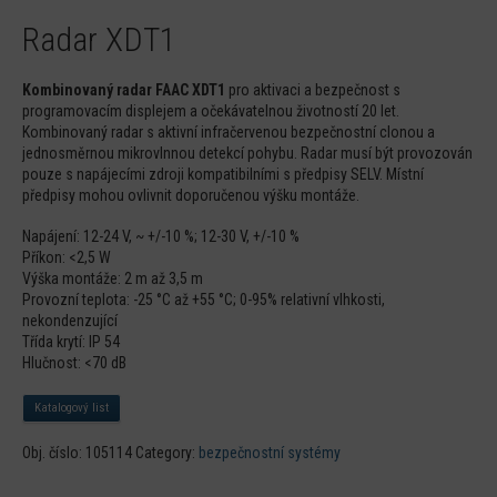
Radar XDT1
Kombinovaný radar FAAC XDT1
pro aktivaci a bezpečnost s
programovacím displejem a očekávatelnou životností 20 let.
Kombinovaný radar s aktivní infračervenou bezpečnostní clonou a
jednosměrnou mikrovlnnou detekcí pohybu. Radar musí být provozován
pouze s napájecími zdroji kompatibilními s předpisy SELV. Místní
předpisy mohou ovlivnit doporučenou výšku montáže.
Napájení: 12-24 V, ~ +/-10 %; 12-30 V, +/-10 %
Příkon: <2,5 W
Výška montáže: 2 m až 3,5 m
Provozní teplota: -25 °C až +55 °C; 0-95% relativní vlhkosti,
nekondenzující
Třída krytí: IP 54
Hlučnost: <70 dB
Katalogový list
Obj. číslo:
105114
Category:
bezpečnostní systémy