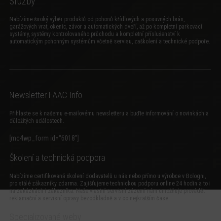
Služby
Nabízíme široký výběr produktů od pohonů křídlových a posuvných brán,
garážových vrat, okenic, závor a automatických dveří, až po kompletní parkovací
systémy, systémy kontrolovaného průchodu a kompletní příslušenství k
automatickým pohonným systémům včetně servisu, zaškolení a technické podpoře.
Newsletter FAAC Info
Přihlaste se k našemu e-mailovému newsletteru a buďte informování o novinkách a
důležitých událostech.
[mc4wp_form id=“6018″]
Školení a technická podpora
Nabízíme certifikovaná školení dodavatelů u nás nebo přímo u výrobce v Bologni,
pro stálé zákazníky zdarma. Zajišťujeme technickou podporu online 24 hodin a to i
na zakázkách i zákazníka. Naše vlastní servisní zázemí nám umožňuje provádět
reklamační a servisní opravy bezodkladně a v co nejkratším čase.
Specializované weby