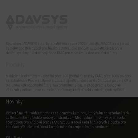
Společnost ADAVSYS s.r.o. byla založena v roce 2006 (tehdejší FAACCZ s.r.o.) a od
samého počátku nabízí především automatické pohony, automatické závory a
dveřní systémy italského výrobce FAAC pro montážní a dodavatelské firmy.
Produkty
Nabízíme k okamžitému dodání přes 300 produktů značky FAAC, přes 1000 položek
na skladech v Praze a Liberci s dodání spediční službou do 24 hodin po celé ČR a
SR. Jsme velkoobchodní firma, nekonkurujeme našim prodejcům a koncové
zákazníky odkazujeme na naše distributory, kteří působí v místě jejich bydliště.
Novinky
Veškeré na trh uváděné novinky naleznete v katalogu, který Vám na vyžádání rádi
zašleme nebo na těchto webových stránkách. Mezi aktuální novinky patří zcela
nový
pohon pro křídlové brány FAAC S2500i
a
nová řada hliníkových sloupků pro
instalaci příslušenství
, která kompletně nahrazuje stávající sortiment.