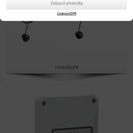
Zobrazit předvolby
Cookies
GDPR
Fotobuňky XFA
Detail