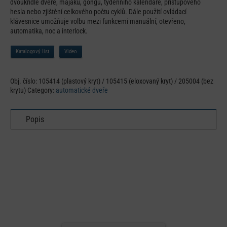
dvoukřídlé dveře, majáku, gongu, týdenního kalendáře, přístupového
hesla nebo zjištění celkového počtu cyklů. Dále použití ovládací
klávesnice umožňuje volbu mezi funkcemi manuální, otevřeno,
automatika, noc a interlock.
Katalogový list
Video
Obj. číslo:
105414 (plastový kryt) / 105415 (eloxovaný kryt) / 205004 (bez
krytu)
Category:
automatické dveře
Popis