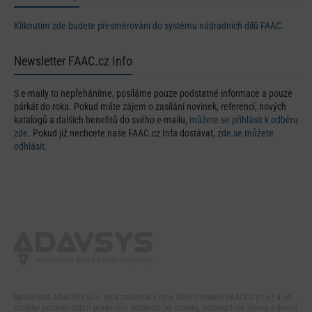
Kliknutím zde budete přesměrováni do systému nádradních dílů FAAC.
Newsletter FAAC.cz Info
S e-maily to nepřeháníme, posíláme pouze podstatné informace a pouze
párkát do roka. Pokud máte zájem o zasílání novinek, referencí, nových
katalogů a dalších benefitů do svého e-mailu,
můžete se přihlásit k odběru
zde
. Pokud již nechcete naše FAAC.cz Infa dostávat,
zde se můžete
odhlásit
.
Společnost ADAVSYS s.r.o. byla založena v roce 2006 (tehdejší FAACCZ s.r.o.) a od
samého počátku nabízí především automatické pohony, automatické závory a dveřní