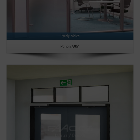
Rychlý náhled
Pohon A951
Detail