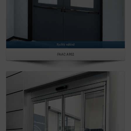
Rychlý náhled
FAAC A952
Detail