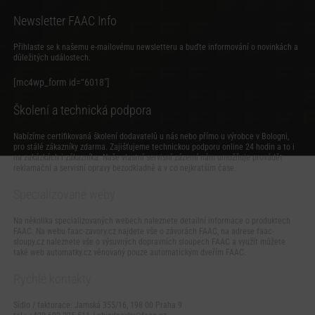
Newsletter FAAC Info
Přihlaste se k našemu e-mailovému newsletteru a buďte informování o novinkách a
důležitých událostech.
[mc4wp_form id=“6018″]
Školení a technická podpora
Nabízíme certifikovaná školení dodavatelů u nás nebo přímo u výrobce v Bologni,
pro stálé zákazníky zdarma. Zajišťujeme technickou podporu online 24 hodin a to i
na zakázkách i zákazníka. Naše vlastní servisní zázemí nám umožňuje provádět
reklamační a servisní opravy bezodkladně a v co nejkratším čase.
Specializované weby
Na několika specializovaných webech naleznete detailní informace o produktech
FAAC. Na webu
faac-zavory.cz
najdete vše o závorách FAAC, na adrese
faac-
sloupy.cz
naleznete vše o výsuvných dopravních sloupech FAAC a využít můžete
také web
automatky.cz
věnovaný pouze automatickým dveřím FAAC.
Rychlé kontakty
Sídlo / fakturace: Jamská 355/16, 198 00 Praha 9