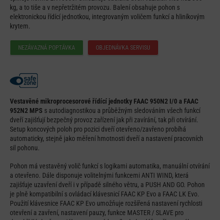
kg, a to tiše a v nepřetržitém provozu. Balení obsahuje pohon s
elektronickou řídící jednotkou, integrovaným voličem funkcí a hliníkovým
krytem.
NEZÁVAZNÁ POPTÁVKA
OBJEDNÁVKA SERVISU
Vestavěné mikroprocesorové řídící jednotky FAAC 950N2 I/0 a FAAC
952N2 MPS
s autodiagnostikou a průběžným sledováním všech funkcí
dveří zajišťují bezpečný provoz zařízení jak při zavírání, tak při otvírání.
Setup koncových poloh pro pozici dveří otevřeno/zavřeno probíhá
automaticky, stejně jako měření hmotnosti dveří a nastavení pracovních
sil pohonu.
Pohon má vestavěný volič funkcí s logikami automatika, manuální otvírání
a otevřeno. Dále disponuje volitelnými funkcemi ANTI WIND, která
zajišťuje uzavření dveří i v případě silného větru, a PUSH AND GO. Pohon
je plně kompatibilní s ovládací klávesnicí FAAC KP Evo a FAAC LK Evo.
Použití klávesnice FAAC KP Evo umožňuje rozšířená nastavení rychlosti
otevření a zavření, nastavení pauzy, funkce MASTER / SLAVE pro