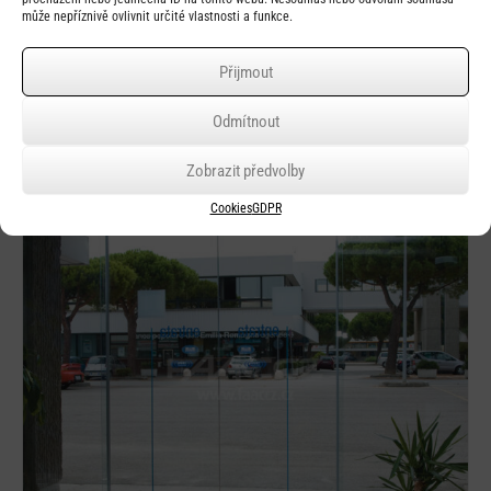
může nepříznivě ovlivnit určité vlastnosti a funkce.
Přijmout
Podobné produkty
Odmítnout
Zobrazit předvolby
Cookies
GDPR
Detail