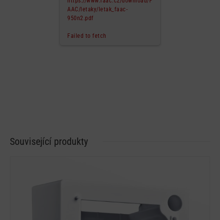
https://www.faac.cz/download/F
AAC/letaky/letak_faac-
950n2.pdf
Failed to fetch
Související produkty
Detail