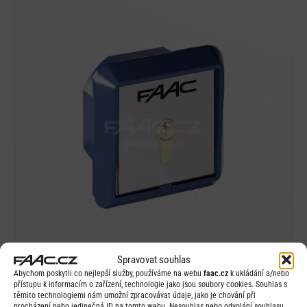
Detail
Rychlý náhled
Spravovat souhlas
Abychom poskytli co nejlepší služby, používáme na webu
faac.cz
k ukládání a/nebo
FAAC T20 I
přístupu k informacím o zařízení, technologie jako jsou soubory cookies. Souhlas s
těmito technologiemi nám umožní zpracovávat údaje, jako je chování při
procházení nebo jedinečná ID na tomto webu. Nesouhlas nebo odvolání souhlasu