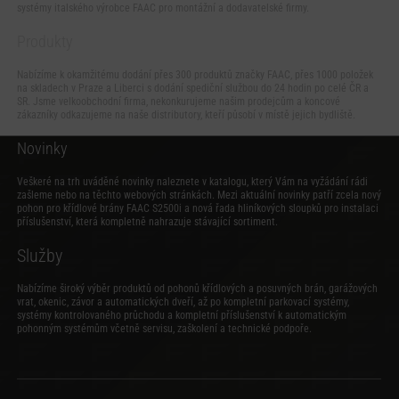
systémy italského výrobce FAAC pro montážní a dodavatelské firmy.
Produkty
Nabízíme k okamžitému dodání přes 300 produktů značky FAAC, přes 1000 položek
na skladech v Praze a Liberci s dodání spediční službou do 24 hodin po celé ČR a
SR. Jsme velkoobchodní firma, nekonkurujeme našim prodejcům a koncové
zákazníky odkazujeme na naše distributory, kteří působí v místě jejich bydliště.
Novinky
Veškeré na trh uváděné novinky naleznete v katalogu, který Vám na vyžádání rádi
zašleme nebo na těchto webových stránkách. Mezi aktuální novinky patří zcela nový
pohon pro křídlové brány FAAC S2500i
a
nová řada hliníkových sloupků pro instalaci
příslušenství
, která kompletně nahrazuje stávající sortiment.
Služby
Nabízíme široký výběr produktů od pohonů křídlových a posuvných brán, garážových
vrat, okenic, závor a automatických dveří, až po kompletní parkovací systémy,
systémy kontrolovaného průchodu a kompletní příslušenství k automatickým
pohonným systémům včetně servisu, zaškolení a technické podpoře.