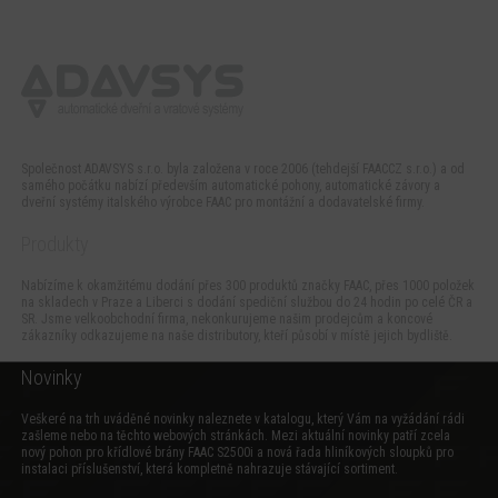
Společnost ADAVSYS s.r.o. byla založena v roce 2006 (tehdejší FAACCZ s.r.o.) a od
samého počátku nabízí především automatické pohony, automatické závory a
dveřní systémy italského výrobce FAAC pro montážní a dodavatelské firmy.
Produkty
Nabízíme k okamžitému dodání přes 300 produktů značky FAAC, přes 1000 položek
na skladech v Praze a Liberci s dodání spediční službou do 24 hodin po celé ČR a
SR. Jsme velkoobchodní firma, nekonkurujeme našim prodejcům a koncové
zákazníky odkazujeme na naše distributory, kteří působí v místě jejich bydliště.
Novinky
Veškeré na trh uváděné novinky naleznete v katalogu, který Vám na vyžádání rádi
zašleme nebo na těchto webových stránkách. Mezi aktuální novinky patří zcela
nový
pohon pro křídlové brány FAAC S2500i
a
nová řada hliníkových sloupků pro
instalaci příslušenství
, která kompletně nahrazuje stávající sortiment.