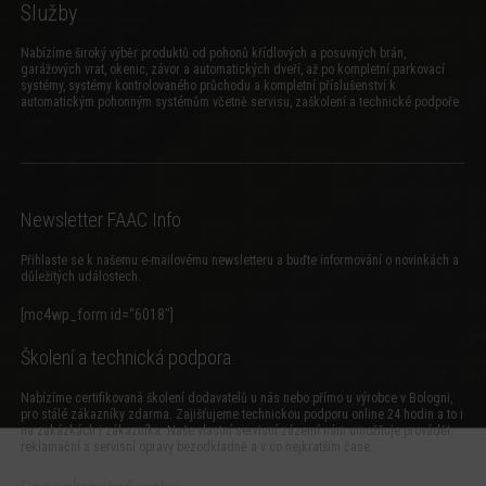
Služby
Nabízíme široký výběr produktů od pohonů křídlových a posuvných brán,
garážových vrat, okenic, závor a automatických dveří, až po kompletní parkovací
systémy, systémy kontrolovaného průchodu a kompletní příslušenství k
automatickým pohonným systémům včetně servisu, zaškolení a technické podpoře.
Newsletter FAAC Info
Přihlaste se k našemu e-mailovému newsletteru a buďte informování o novinkách a
důležitých událostech.
[mc4wp_form id=“6018″]
Školení a technická podpora
Nabízíme certifikovaná školení dodavatelů u nás nebo přímo u výrobce v Bologni,
pro stálé zákazníky zdarma. Zajišťujeme technickou podporu online 24 hodin a to i
na zakázkách i zákazníka. Naše vlastní servisní zázemí nám umožňuje provádět
reklamační a servisní opravy bezodkladně a v co nejkratším čase.