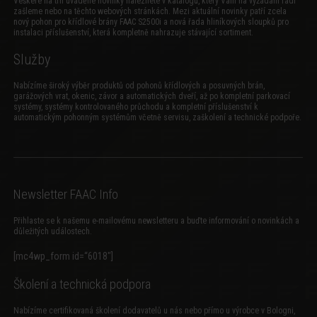
Veškeré na trh uváděné novinky naleznete v katalogu, který Vám na vyžádání rádi
zašleme nebo na těchto webových stránkách. Mezi aktuální novinky patří zcela
nový
pohon pro křídlové brány FAAC S2500i
a
nová řada hliníkových sloupků pro
instalaci příslušenství
, která kompletně nahrazuje stávající sortiment.
Služby
Nabízíme široký výběr produktů od pohonů křídlových a posuvných brán,
garážových vrat, okenic, závor a automatických dveří, až po kompletní parkovací
systémy, systémy kontrolovaného průchodu a kompletní příslušenství k
automatickým pohonným systémům včetně servisu, zaškolení a technické podpoře.
Newsletter FAAC Info
Přihlaste se k našemu e-mailovému newsletteru a buďte informování o novinkách a
důležitých událostech.
[mc4wp_form id=“6018″]
Školení a technická podpora
Nabízíme certifikovaná školení dodavatelů u nás nebo přímo u výrobce v Bologni,