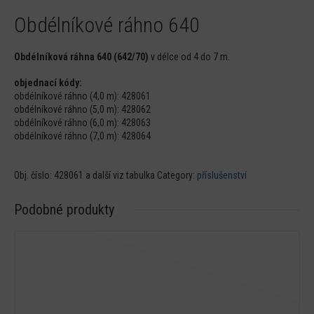
Obdélníkové ráhno 640
Obdélníková ráhna 640 (642/70)
v délce od 4 do 7 m.
objednací kódy:
obdélníkové ráhno (4,0 m): 428061
obdélníkové ráhno (5,0 m): 428062
obdélníkové ráhno (6,0 m): 428063
obdélníkové ráhno (7,0 m): 428064
Obj. číslo:
428061 a další viz tabulka
Category:
příslušenství
Podobné produkty
Detail