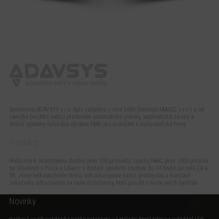
Společnost ADAVSYS s.r.o. byla založena v roce 2006 (tehdejší FAACCZ s.r.o.) a od
samého počátku nabízí především automatické pohony, automatické závory a
dveřní systémy italského výrobce FAAC pro montážní a dodavatelské firmy.
Produkty
Nabízíme k okamžitému dodání přes 300 produktů značky FAAC, přes 1000 položek
na skladech v Praze a Liberci s dodání spediční službou do 24 hodin po celé ČR a
SR. Jsme velkoobchodní firma, nekonkurujeme našim prodejcům a koncové
zákazníky odkazujeme na naše distributory, kteří působí v místě jejich bydliště.
Novinky