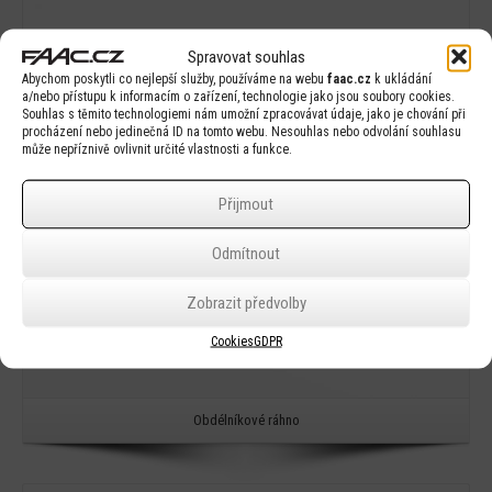
Detail
Spravovat souhlas
Abychom poskytli co nejlepší služby, používáme na webu
faac.cz
k ukládání
a/nebo přístupu k informacím o zařízení, technologie jako jsou soubory cookies.
Souhlas s těmito technologiemi nám umožní zpracovávat údaje, jako je chování při
procházení nebo jedinečná ID na tomto webu. Nesouhlas nebo odvolání souhlasu
může nepříznivě ovlivnit určité vlastnosti a funkce.
Přijmout
Odmítnout
Zobrazit předvolby
Cookies
GDPR
Obdélníkové ráhno