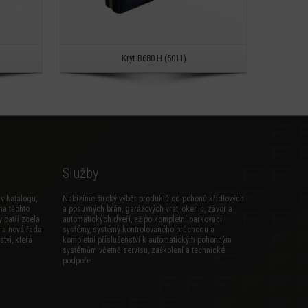
Kryt B680 H (5011)
Služby
v katalogu,
Nabízíme široký výběr produktů od pohonů křídlových
na těchto
a posuvných brán, garážových vrat, okenic, závor a
 patří zcela
automatických dveří, až po kompletní parkovací
a
nová řada
systémy, systémy kontrolovaného průchodu a
ství
, která
kompletní příslušenství k automatickým pohonným
systémům včetně servisu, zaškolení a technické
podpoře.