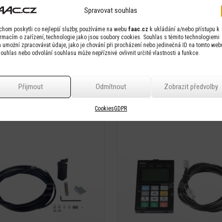
Spravovat souhlas
chom poskytli co nejlepší služby, používáme na webu
faac.cz
k ukládání a/nebo přístupu k
tandardní kluzné rameno A952
FAAC A952
ormacím o zařízení, technologie jako jsou soubory cookies. Souhlas s těmito technologiemi
 umožní zpracovávat údaje, jako je chování při procházení nebo jedinečná ID na tomto web
ouhlas nebo odvolání souhlasu může nepříznivě ovlivnit určité vlastnosti a funkce.
Přijmout
Odmítnout
Zobrazit předvolby
Cookies
GDPR
Detail
Detail