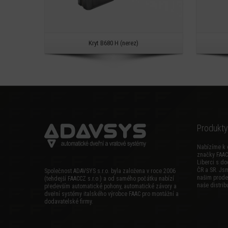
Kryt B680 H (nerez)
Produkty
Nabízíme k 
značky FAAC
Liberci s do
ČR a SR. Js
Společnost ADAVSYS s.r.o. byla založena v roce 2006
našim prode
(tehdejší FAACCZ s.r.o.) a od samého počátku nabízí
naše distribu
především automatické pohony, automatické závory a
dveřní systémy italského výrobce FAAC pro montážní a
dodavatelské firmy.