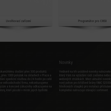
Uvolňovací zařízení
Programátor pro C850
Novinky
okamžitému dodání přes 300 produktů
Veškeré na trh uváděné novinky naleznete 
, přes 1000 položek na skladech v Praze a
který Vám na vyžádání rádi zašleme nebo 
dání spediční službou do 24 hodin po celé
webových stránkách. Mezi aktuální novinky
me velkoobchodní firma, nekonkurujeme
nový
pohon pro křídlové brány FAAC S2500i
jcům a koncové zákazníky odkazujeme na
hliníkových sloupků pro instalaci příslušen
tory, kteří působí v místě jejich bydliště.
kompletně nahrazuje stávající sortiment.