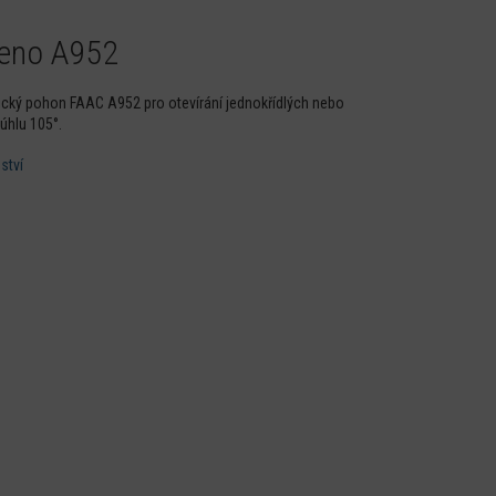
meno A952
cký pohon FAAC A952 pro otevírání jednokřídlých nebo
úhlu 105°.
ství