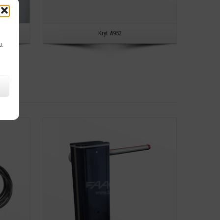
Kryt A952
u.
Detail