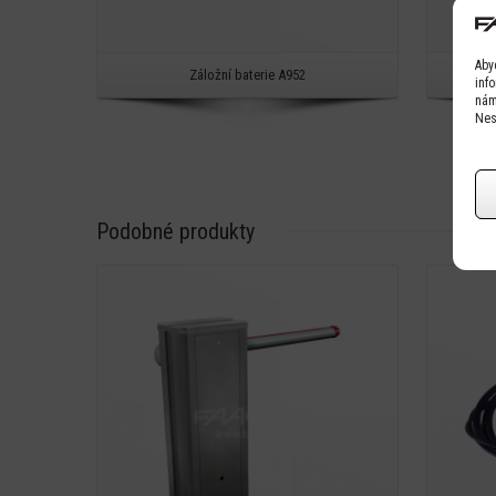
Aby
Záložní baterie A952
S
inf
nám
Nes
Podobné produkty
Detail