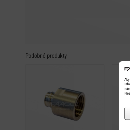
Podobné produkty
Detail
Aby
inf
nám
Nes