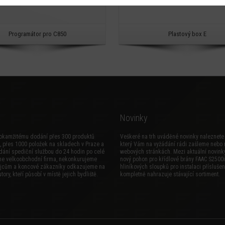
Programátor pro C850
Plastový box E
Novinky
okamžitému dodání přes 300 produktů
Veškeré na trh uváděné novinky naleznete 
, přes 1000 položek na skladech v Praze a
který Vám na vyžádání rádi zašleme nebo 
dání spediční službou do 24 hodin po celé
webových stránkách. Mezi aktuální novinky
me velkoobchodní firma, nekonkurujeme
nový
pohon pro křídlové brány FAAC S2500i
jcům a koncové zákazníky odkazujeme na
hliníkových sloupků pro instalaci příslušen
tory, kteří působí v místě jejich bydliště.
kompletně nahrazuje stávající sortiment.