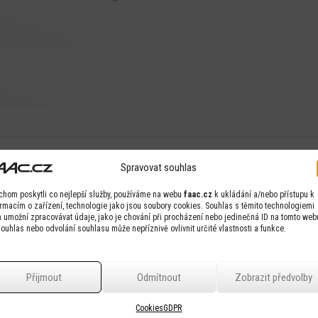
Spravovat souhlas
Detail
Detail
chom poskytli co nejlepší služby, používáme na webu
faac.cz
k ukládání a/nebo přístupu k
ormacím o zařízení, technologie jako jsou soubory cookies. Souhlas s těmito technologiemi
 umožní zpracovávat údaje, jako je chování při procházení nebo jedinečná ID na tomto web
ouhlas nebo odvolání souhlasu může nepříznivě ovlivnit určité vlastnosti a funkce.
Přijmout
Odmítnout
Zobrazit předvolby
Cookies
GDPR