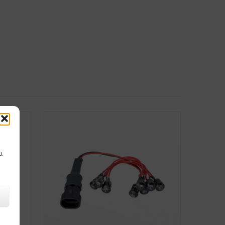
Detail
u.