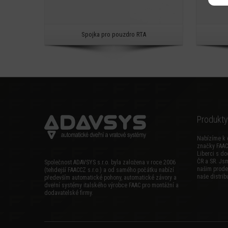
Spojka pro pouzdro RTA
Produkty
Nabízíme k 
značky FAAC
Liberci s do
ČR a SR. Js
Společnost ADAVSYS s.r.o. byla založena v roce 2006
našim prode
(tehdejší FAACCZ s.r.o.) a od samého počátku nabízí
naše distribu
především automatické pohony, automatické závory a
dveřní systémy italského výrobce FAAC pro montážní a
dodavatelské firmy.