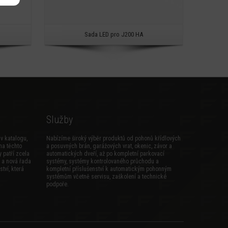
Sada LED pro J200 HA
Služby
v katalogu,
Nabízíme široký výběr produktů od pohonů křídlových
na těchto
a posuvných brán, garážových vrat, okenic, závor a
 patří zcela
automatických dveří, až po kompletní parkovací
a
nová řada
systémy, systémy kontrolovaného průchodu a
ství
, která
kompletní příslušenství k automatickým pohonným
systémům včetně servisu, zaškolení a technické
podpoře.