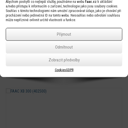
Abychom poskytli co nejlepší služby, používáme na webu
faac.cz
k ukládání
a/nebo přístupu k informacím o zařízení, technologie jako jsou soubory cookies.
Souhlas s těmito technologiemi nám umožní zpracovávat údaje, jako je chování při
procházení nebo jedinečná ID na tomto webu. Nesouhlas nebo odvolání souhlasu
může nepříznivě ovlivnit určité vlastnosti a funkce.
Přijmout
Odmítnout
Zobrazit předvolby
Cookies
GDPR
Úchyt pro 391
Detail