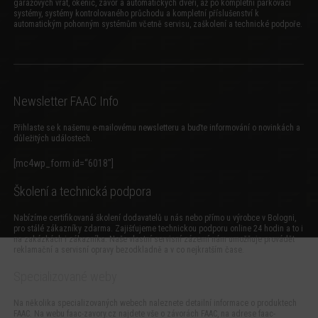
garážových vrat, okenic, závor a automatických dveří, až po kompletní parkovací
systémy, systémy kontrolovaného průchodu a kompletní příslušenství k
automatickým pohonným systémům včetně servisu, zaškolení a technické podpoře.
Newsletter FAAC Info
Přihlaste se k našemu e-mailovému newsletteru a buďte informování o novinkách a
důležitých událostech.
[mc4wp_form id=“6018″]
Školení a technická podpora
Nabízíme certifikovaná školení dodavatelů u nás nebo přímo u výrobce v Bologni,
pro stálé zákazníky zdarma. Zajišťujeme technickou podporu online 24 hodin a to i
na zakázkách i zákazníka. Naše vlastní servisní zázemí nám umožňuje provádět
reklamační a servisní opravy bezodkladně a v co nejkratším čase.
Specializované weby
Na několika specializovaných webech naleznete detailní informace o produktech
FAAC. Na webu
faac-zavory.cz
najdete vše o závorách FAAC, na adrese
faac-