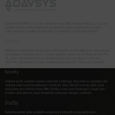
Společnost ADAVSYS s.r.o. byla založena v roce 2006 (tehdejší FAACCZ s.r.o.) a od
samého počátku nabízí především automatické pohony, automatické závory a
dveřní systémy italského výrobce FAAC pro montážní a dodavatelské firmy.
Produkty
Nabízíme k okamžitému dodání přes 300 produktů značky FAAC, přes 1000 položek
na skladech v Praze a Liberci s dodání spediční službou do 24 hodin po celé ČR a
SR. Jsme velkoobchodní firma, nekonkurujeme našim prodejcům a koncové
zákazníky odkazujeme na naše distributory, kteří působí v místě jejich bydliště.
Novinky
Veškeré na trh uváděné novinky naleznete v katalogu, který Vám na vyžádání rádi
zašleme nebo na těchto webových stránkách. Mezi aktuální novinky patří zcela
nový
pohon pro křídlové brány FAAC S2500i
a
nová řada hliníkových sloupků pro
instalaci příslušenství
, která kompletně nahrazuje stávající sortiment.
Služby
Nabízíme široký výběr produktů od pohonů křídlových a posuvných brán,