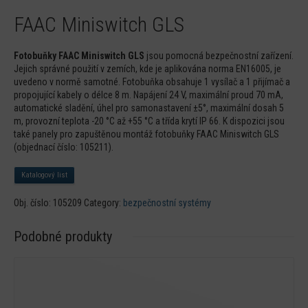
FAAC Miniswitch GLS
Fotobuňky FAAC Miniswitch GLS
jsou pomocná bezpečnostní zařízení.
Jejich správné použití v zemích, kde je aplikována norma EN16005, je
uvedeno v normě samotné. Fotobuňka obsahuje 1 vysílač a 1 přijímač a
propojující kabely o délce 8 m. Napájení 24 V, maximální proud 70 mA,
automatické sladění, úhel pro samonastavení ±5°, maximální dosah 5
m, provozní teplota -20 °C až +55 °C a třída krytí IP 66. K dispozici jsou
také panely pro zapuštěnou montáž fotobuňky FAAC Miniswitch GLS
(objednací číslo: 105211).
Katalogový list
Obj. číslo:
105209
Category:
bezpečnostní systémy
Podobné produkty