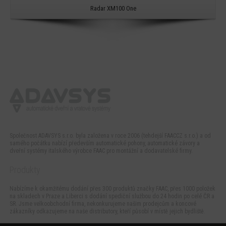
Radar XM100 One
Společnost ADAVSYS s.r.o. byla založena v roce 2006 (tehdejší FAACCZ s.r.o.) a od
samého počátku nabízí především automatické pohony, automatické závory a
dveřní systémy italského výrobce FAAC pro montážní a dodavatelské firmy.
Produkty
Nabízíme k okamžitému dodání přes 300 produktů značky FAAC, přes 1000 položek
na skladech v Praze a Liberci s dodání spediční službou do 24 hodin po celé ČR a
SR. Jsme velkoobchodní firma, nekonkurujeme našim prodejcům a koncové
zákazníky odkazujeme na naše distributory, kteří působí v místě jejich bydliště.