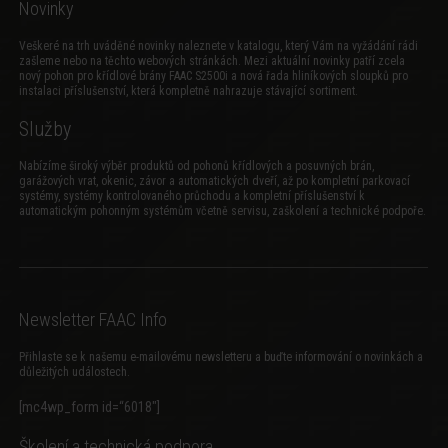
Novinky
Veškeré na trh uváděné novinky naleznete v katalogu, který Vám na vyžádání rádi
zašleme nebo na těchto webových stránkách. Mezi aktuální novinky patří zcela
nový
pohon pro křídlové brány FAAC S2500i
a
nová řada hliníkových sloupků pro
instalaci příslušenství
, která kompletně nahrazuje stávající sortiment.
Služby
Nabízíme široký výběr produktů od pohonů křídlových a posuvných brán,
garážových vrat, okenic, závor a automatických dveří, až po kompletní parkovací
systémy, systémy kontrolovaného průchodu a kompletní příslušenství k
automatickým pohonným systémům včetně servisu, zaškolení a technické podpoře.
Newsletter FAAC Info
Přihlaste se k našemu e-mailovému newsletteru a buďte informování o novinkách a
důležitých událostech.
[mc4wp_form id=“6018″]
Školení a technická podpora