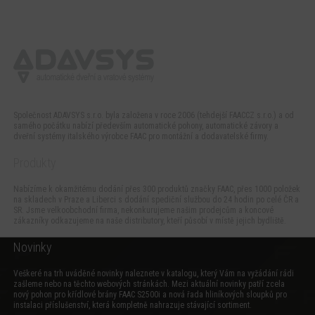
Společnost ADAVSYS s.r.o. byla založena v roce 2006 (tehdejší FAACCZ s.r.o.) a od
samého počátku nabízí především automatické pohony, automatické závory a
dveřní systémy italského výrobce FAAC pro montážní a dodavatelské firmy.
Produkty
Nabízíme k okamžitému dodání přes 300 produktů značky FAAC, přes 1000 položek
na skladech v Praze a Liberci s dodání spediční službou do 24 hodin po celé ČR a
SR. Jsme velkoobchodní firma, nekonkurujeme našim prodejcům a koncové
zákazníky odkazujeme na naše distributory, kteří působí v místě jejich bydliště.
Novinky
Veškeré na trh uváděné novinky naleznete v katalogu, který Vám na vyžádání rádi
zašleme nebo na těchto webových stránkách. Mezi aktuální novinky patří zcela
nový
pohon pro křídlové brány FAAC S2500i
a
nová řada hliníkových sloupků pro
instalaci příslušenství
, která kompletně nahrazuje stávající sortiment.