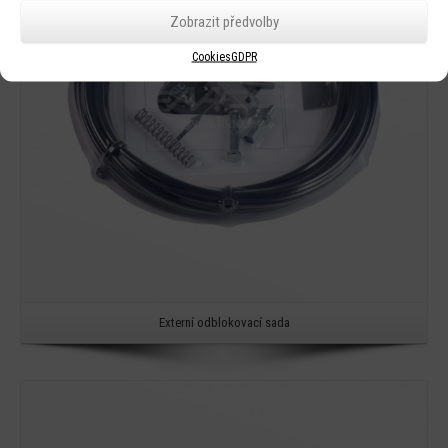
Zobrazit předvolby
Cookies
GDPR
Externí odblokovací sada