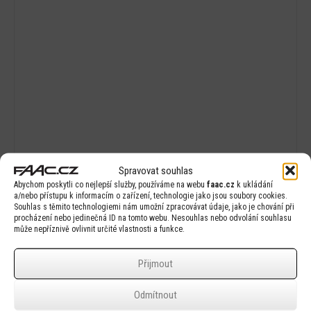
Spravovat souhlas
Abychom poskytli co nejlepší služby, používáme na webu
faac.cz
k ukládání
a/nebo přístupu k informacím o zařízení, technologie jako jsou soubory cookies.
Plastový box E
Souhlas s těmito technologiemi nám umožní zpracovávat údaje, jako je chování při
procházení nebo jedinečná ID na tomto webu. Nesouhlas nebo odvolání souhlasu
může nepříznivě ovlivnit určité vlastnosti a funkce.
Přijmout
Odmítnout
Detail