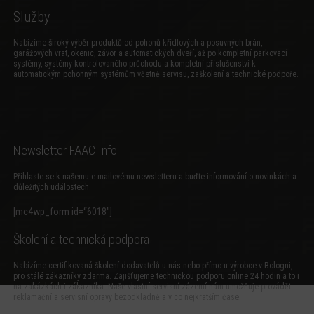
Služby
Nabízíme široký výběr produktů od pohonů křídlových a posuvných brán,
garážových vrat, okenic, závor a automatických dveří, až po kompletní parkovací
systémy, systémy kontrolovaného průchodu a kompletní příslušenství k
automatickým pohonným systémům včetně servisu, zaškolení a technické podpoře.
Newsletter FAAC Info
Přihlaste se k našemu e-mailovému newsletteru a buďte informování o novinkách a
důležitých událostech.
[mc4wp_form id=“6018″]
Školení a technická podpora
Nabízíme certifikovaná školení dodavatelů u nás nebo přímo u výrobce v Bologni,
pro stálé zákazníky zdarma. Zajišťujeme technickou podporu online 24 hodin a to i
na zakázkách i zákazníka. Naše vlastní servisní zázemí nám umožňuje provádět
reklamační a servisní opravy bezodkladně a v co nejkratším čase.