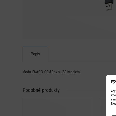
Popis
Modul FAAC X-COM Box s USB kabelem.
Podobné produkty
Aby
inf
nám
Nes
Detail