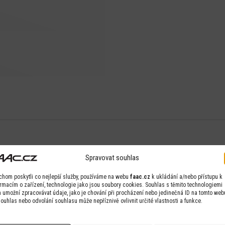
Spravovat souhlas
chom poskytli co nejlepší služby, používáme na webu
faac.cz
k ukládání a/nebo přístupu k
ormacím o zařízení, technologie jako jsou soubory cookies. Souhlas s těmito technologiemi
 umožní zpracovávat údaje, jako je chování při procházení nebo jedinečná ID na tomto web
ouhlas nebo odvolání souhlasu může nepříznivě ovlivnit určité vlastnosti a funkce.
Detail
Detail