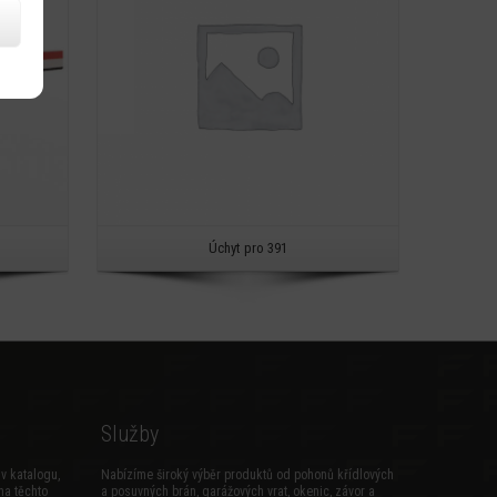
Úchyt pro 391
Služby
v katalogu,
Nabízíme široký výběr produktů od pohonů křídlových
na těchto
a posuvných brán, garážových vrat, okenic, závor a