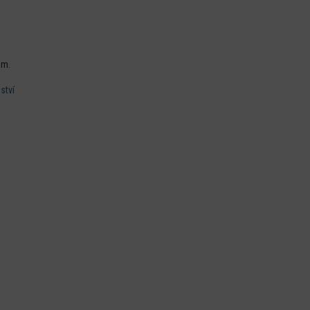
em.
ství