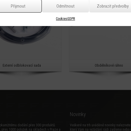
Přijmout
Odmítnout
Zobrazit předvolby
Cookies
GDPR
Externí odblokovací sada
Obdélníkové ráhno
Novinky
okamžitému dodání přes 300 produktů
Veškeré na trh uváděné novinky naleznete 
, přes 1000 položek na skladech v Praze a
který Vám na vyžádání rádi zašleme nebo 