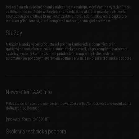
Veškeré na trh uváděné novinky naleznete v katalogu, který Vám na vyžádání rádi
zašleme nebo na těchto webových stránkách. Mezi aktuální novinky patří zcela
nový
pohon pro křídlové brány FAAC S2500i
a
nová řada hliníkových sloupků pro
instalaci příslušenství
, která kompletně nahrazuje stávající sortiment.
Služby
Nabízíme široký výběr produktů od pohonů křídlových a posuvných brán,
garážových vrat, okenic, závor a automatických dveří, až po kompletní parkovací
systémy, systémy kontrolovaného průchodu a kompletní příslušenství k
automatickým pohonným systémům včetně servisu, zaškolení a technické podpoře.
Newsletter FAAC Info
Přihlaste se k našemu e-mailovému newsletteru a buďte informování o novinkách a
důležitých událostech.
[mc4wp_form id=“6018″]
Školení a technická podpora