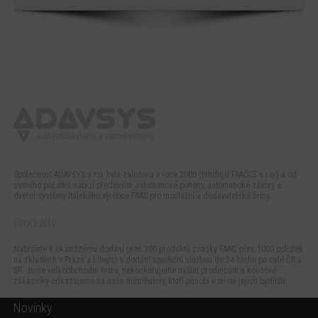
Společnost ADAVSYS s.r.o. byla založena v roce 2006 (tehdejší FAACCZ s.r.o.) a od
samého počátku nabízí především automatické pohony, automatické závory a
dveřní systémy italského výrobce FAAC pro montážní a dodavatelské firmy.
Produkty
Nabízíme k okamžitému dodání přes 300 produktů značky FAAC, přes 1000 položek
na skladech v Praze a Liberci s dodání spediční službou do 24 hodin po celé ČR a
SR. Jsme velkoobchodní firma, nekonkurujeme našim prodejcům a koncové
zákazníky odkazujeme na naše distributory, kteří působí v místě jejich bydliště.
Novinky