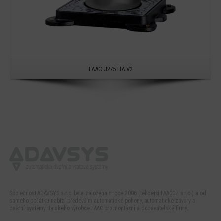
FAAC J275 HA V2
Společnost ADAVSYS s.r.o. byla založena v roce 2006 (tehdejší FAACCZ s.r.o.) a od
samého počátku nabízí především automatické pohony, automatické závory a
dveřní systémy italského výrobce FAAC pro montážní a dodavatelské firmy.