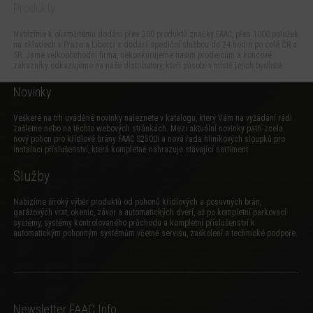
Produkty
Nabízíme k okamžitému dodání přes 300 produktů značky FAAC, přes 1000 položek
na skladech v Praze a Liberci s dodání spediční službou do 24 hodin po celé ČR a
SR. Jsme velkoobchodní firma, nekonkurujeme našim prodejcům a koncové
zákazníky odkazujeme na naše distributory, kteří působí v místě jejich bydliště.
Novinky
Veškeré na trh uváděné novinky naleznete v katalogu, který Vám na vyžádání rádi
zašleme nebo na těchto webových stránkách. Mezi aktuální novinky patří zcela
nový
pohon pro křídlové brány FAAC S2500i
a
nová řada hliníkových sloupků pro
instalaci příslušenství
, která kompletně nahrazuje stávající sortiment.
Služby
Nabízíme široký výběr produktů od pohonů křídlových a posuvných brán,
garážových vrat, okenic, závor a automatických dveří, až po kompletní parkovací
systémy, systémy kontrolovaného průchodu a kompletní příslušenství k
automatickým pohonným systémům včetně servisu, zaškolení a technické podpoře.
Newsletter FAAC Info