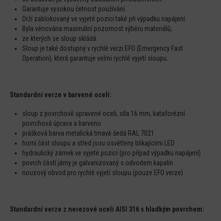
Garantuje vysokou četnost používání.
Drží zablokovaný ve vyjeté pozici také při výpadku napájení.
Byla věnována maximální pozornost výběru materiálů,
ze kterých se sloup skládá.
Sloup je také dostupný v rychlé verzi EFO (Emergency Fast
Operation), která garantuje velmi rychlé vyjetí sloupu.
Standardní verze v barvené oceli:
sloup z povrchově upravené oceli, síla 16 mm, kataforézní
povrchová úprava a barveno
prášková barva metalická tmavě šedá RAL 7021
horní část sloupu a střed jsou osvětleny blikajícími LED
hydraulický zámek ve vyjeté pozici (pro případ výpadku napájení)
povrch částí jámy je galvanizovaný s odvodem kapalin
nouzový obvod pro rychlé vyjetí sloupu (pouze EFO verze)
Standardní verze z nerezové oceli AISI 316 s hladkým povrchem: