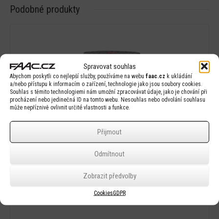
Podobné produkty
Spravovat souhlas
Detail
Abychom poskytli co nejlepší služby, používáme na webu
faac.cz
k ukládání
a/nebo přístupu k informacím o zařízení, technologie jako jsou soubory cookies.
Souhlas s těmito technologiemi nám umožní zpracovávat údaje, jako je chování při
procházení nebo jedinečná ID na tomto webu. Nesouhlas nebo odvolání souhlasu
může nepříznivě ovlivnit určité vlastnosti a funkce.
Přijmout
Odmítnout
Zobrazit předvolby
Cookies
GDPR