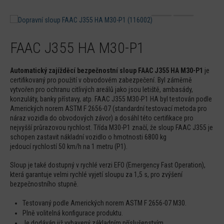
FAAC J355 HA M30-P1
Automatický zajížděcí bezpečnostní sloup FAAC J355 HA M30-P1
je
certifikovaný pro použití v obvodovém zabezpečení. Byl záměrně
vytvořen pro ochranu citlivých areálů jako jsou letiště, ambasády,
konzuláty, banky přístavy, atp. FAAC J355 M30-P1 HA byl testován podle
Amerických norem ASTM F 2656-07 (standardní testovací metoda pro
náraz vozidla do obvodových závor) a dosáhl této certifikace pro
nejvyšší průrazovou rychlost. Třída M30-P1 značí, že sloup FAAC J355 je
schopen zastavit nákladní vozidlo o hmotnosti 6800 kg
jedoucí rychlostí 50 km/h na 1 metru (P1).
Sloup je také dostupný v rychlé verzi EFO (Emergency Fast Operation),
která garantuje velmi rychlé vyjetí sloupu za 1,5 s, pro zvýšení
bezpečnostního stupně.
Testovaný podle Amerických norem ASTM F 2656-07 M30.
Plně volitelná konfigurace produktu.
Je dodáván již vybavený základním příslušenstvím.