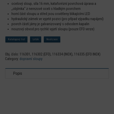
ocelový sloup, síla 16 mm, kataforézní povrchová úprava a
„objímka“ z nerezové oceli s hladkým povrchem
horní část sloupu a střed jsou osvětleny blikajícími LED
hydraulický zámek ve vyjeté pozici (pro případ výpadku napájení)
povrch částí jámy je galvanizovaný s odvodem kapalin
nouzový obvod pro rychlé vyjetí sloupu (pouze EFO verze)
Katalogový list
Leták
Realizace
Obj. číslo:
116301, 116302 (EFO), 116334 (INOX), 116335 (EFO INOX)
Category:
dopravní sloupy
Popis