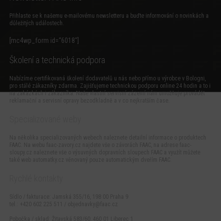
Přihlaste se k našemu e-mailovému newsletteru a buďte informování o novinkách a
důležitých událostech.
[mc4wp_form id=“6018″]
Školení a technická podpora
Nabízíme certifikovaná školení dodavatelů u nás nebo přímo u výrobce v Bologni,
pro stálé zákazníky zdarma. Zajišťujeme technickou podporu online 24 hodin a to i
na zakázkách i zákazníka. Naše vlastní servisní zázemí nám umožňuje provádět
reklamační a servisní opravy bezodkladně a v co nejkratším čase.
Specializované weby
Na několika specializovaných webech naleznete detailní informace o produktech
FAAC. Na webu
faac-zavory.cz
najdete vše o závorách FAAC, na adrese
faac-
sloupy.cz
naleznete vše o výsuvných dopravních sloupech FAAC a využít můžete
také web
automatky.cz
věnovaný pouze automatickým dveřím FAAC.
Rychlé kontakty
Sídlo / fakturace: Jamská 355/16, 198 00 Praha 9
tel.: +420 602 225 511 /
objednavky@faac.cz
Pobočka / sklad: Žitavská 583/60, 460 01 Liberec 1