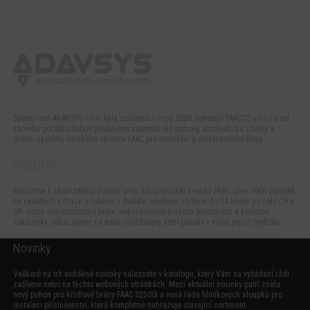
Společnost ADAVSYS s.r.o. byla založena v roce 2006 (tehdejší FAACCZ s.r.o.) a od
samého počátku nabízí především automatické pohony, automatické závory a
dveřní systémy italského výrobce FAAC pro montážní a dodavatelské firmy.
Produkty
Nabízíme k okamžitému dodání přes 300 produktů značky FAAC, přes 1000 položek
na skladech v Praze a Liberci s dodání spediční službou do 24 hodin po celé ČR a
SR. Jsme velkoobchodní firma, nekonkurujeme našim prodejcům a koncové
zákazníky odkazujeme na naše distributory, kteří působí v místě jejich bydliště.
Novinky
Veškeré na trh uváděné novinky naleznete v katalogu, který Vám na vyžádání rádi
zašleme nebo na těchto webových stránkách. Mezi aktuální novinky patří zcela
nový
pohon pro křídlové brány FAAC S2500i
a
nová řada hliníkových sloupků pro
instalaci příslušenství
, která kompletně nahrazuje stávající sortiment.