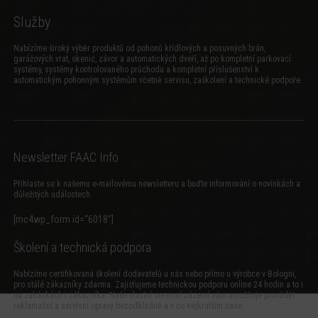
Služby
Nabízíme široký výběr produktů od pohonů křídlových a posuvných brán,
garážových vrat, okenic, závor a automatických dveří, až po kompletní parkovací
systémy, systémy kontrolovaného průchodu a kompletní příslušenství k
automatickým pohonným systémům včetně servisu, zaškolení a technické podpoře.
Newsletter FAAC Info
Přihlaste se k našemu e-mailovému newsletteru a buďte informování o novinkách a
důležitých událostech.
[mc4wp_form id=“6018″]
Školení a technická podpora
Nabízíme certifikovaná školení dodavatelů u nás nebo přímo u výrobce v Bologni,
pro stálé zákazníky zdarma. Zajišťujeme technickou podporu online 24 hodin a to i
na zakázkách i zákazníka. Naše vlastní servisní zázemí nám umožňuje provádět
reklamační a servisní opravy bezodkladně a v co nejkratším čase.