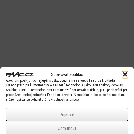
Spravovat souhlas
Abychom poskytli co nejlepší služby, používáme na webu
faac.cz
k ukládání
a/nebo přístupu k informacím o zařízení, technologie jako jsou soubory cookies.
Souhlas s těmito technologiemi nám umožní zpracovávat údaje, jako je chování při
procházení nebo jedinečná ID na tomto webu. Nesouhlas nebo odvolání souhlasu
FAAC EB540 BPR 3PH
může nepříznivě ovlivnit určité vlastnosti a funkce.
Přijmout
Odmítnout