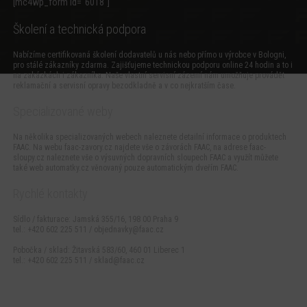
[mc4wp_form id=“6018″]
Školení a technická podpora
Nabízíme certifikovaná školení dodavatelů u nás nebo přímo u výrobce v Bologni,
pro stálé zákazníky zdarma. Zajišťujeme technickou podporu online 24 hodin a to i
na zakázkách i zákazníka. Naše vlastní servisní zázemí nám umožňuje provádět
reklamační a servisní opravy bezodkladně a v co nejkratším čase.
Specializované weby
Na několika specializovaných webech naleznete detailní informace o produktech
FAAC. Na webu
faac-zavory.cz
najdete vše o závorách FAAC, na adrese
faac-
sloupy.cz
naleznete vše o výsuvných dopravních sloupech FAAC a využít můžete
také web
automatky.cz
věnovaný pouze automatickým dveřím FAAC.
Rychlé kontakty
Sídlo / fakturace: Jamská 355/16, 198 00 Praha 9
tel.: +420 602 225 511 /
objednavky@faac.cz
Pobočka / sklad: Žitavská 583/60, 460 01 Liberec 1
tel.: +420 602 225 511 /
sklad@faac.cz