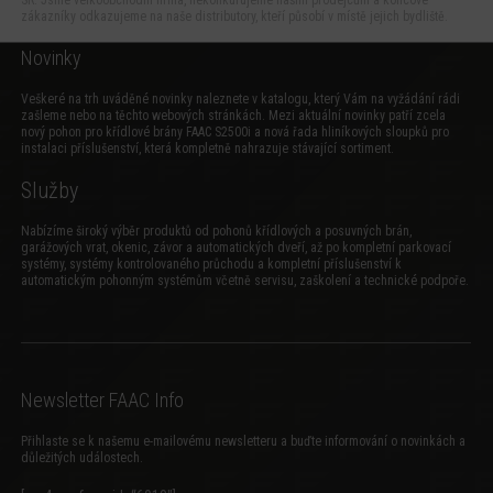
zákazníky odkazujeme na naše distributory, kteří působí v místě jejich bydliště.
Novinky
Veškeré na trh uváděné novinky naleznete v katalogu, který Vám na vyžádání rádi
zašleme nebo na těchto webových stránkách. Mezi aktuální novinky patří zcela
nový
pohon pro křídlové brány FAAC S2500i
a
nová řada hliníkových sloupků pro
instalaci příslušenství
, která kompletně nahrazuje stávající sortiment.
Služby
Nabízíme široký výběr produktů od pohonů křídlových a posuvných brán,
garážových vrat, okenic, závor a automatických dveří, až po kompletní parkovací
systémy, systémy kontrolovaného průchodu a kompletní příslušenství k
automatickým pohonným systémům včetně servisu, zaškolení a technické podpoře.
Newsletter FAAC Info
Přihlaste se k našemu e-mailovému newsletteru a buďte informování o novinkách a
důležitých událostech.