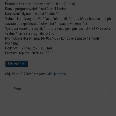
Pracovní čas programovatelný (od 0 do 4,1 min)
Pauza programovatelná (od 0 do 4,1 min)
Nastavení síly nastavitelná 50 stupňů
Vstupní konektory otevřít / částečně otevřít / stop / lišta / bezpečnost při
zavírání /bezpečnost při otevírání / napájení + uzemnění
Výstupní konektory maják / motory / napájení příslušenství 24 V/ časový
výstup / Fail Safe / signální světlo
Rychlokonektor přijímač RP 868/433 / koncové spínače / enkodér
(volitelný)
Pojistky F1 = F5A, F2 = T 800 mA
Provozní teplota -20 °C až +55 °C
Katalogový list
Obj. číslo:
202269
Category:
řídící jednotky
Popis