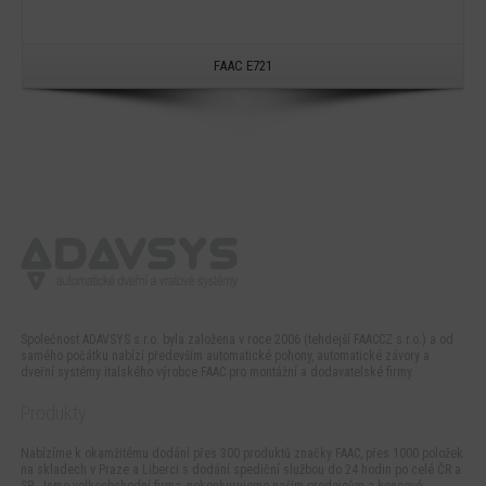
FAAC E721
Společnost ADAVSYS s.r.o. byla založena v roce 2006 (tehdejší FAACCZ s.r.o.) a od
samého počátku nabízí především automatické pohony, automatické závory a
dveřní systémy italského výrobce FAAC pro montážní a dodavatelské firmy.
Produkty
Nabízíme k okamžitému dodání přes 300 produktů značky FAAC, přes 1000 položek
na skladech v Praze a Liberci s dodání spediční službou do 24 hodin po celé ČR a
SR. Jsme velkoobchodní firma, nekonkurujeme našim prodejcům a koncové