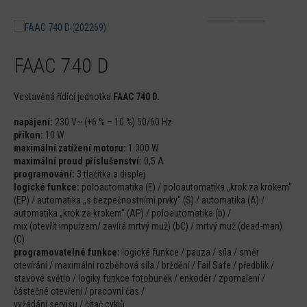
FAAC 740 D
Vestavěná řídící jednotka
FAAC 740 D.
napájení:
230 V~ (+6 % – 10 %) 50/60 Hz
příkon:
10 W
maximální zatížení motoru:
1 000 W
maximální proud příslušenství:
0,5 A
programování:
3 tlačítka a displej
logické funkce:
poloautomatika (E) / poloautomatika „krok za krokem“
(EP) / automatika „s bezpečnostními prvky“ (S) / automatika (A) /
automatika „krok za krokem“ (AP) / poloautomatika (b) /
mix (otevřít impulzem/ zavírá mrtvý muž) (bC) / mrtvý muž (dead-man)
(C)
programovatelné funkce:
logické funkce / pauza / síla / směr
otevírání / maximální rozběhová síla / brždění / Fail Safe / předblik /
stavové světlo / logiky funkce fotobuněk / enkodér / zpomalení /
částečné otevření / pracovní čas /
vyžádání servisu / čítač cyklů