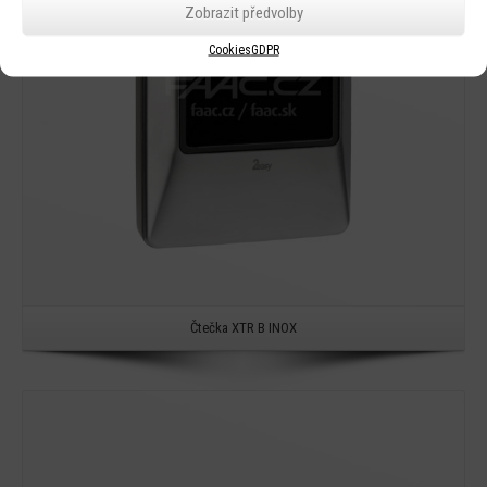
Zobrazit předvolby
Cookies
GDPR
Čtečka XTR B INOX