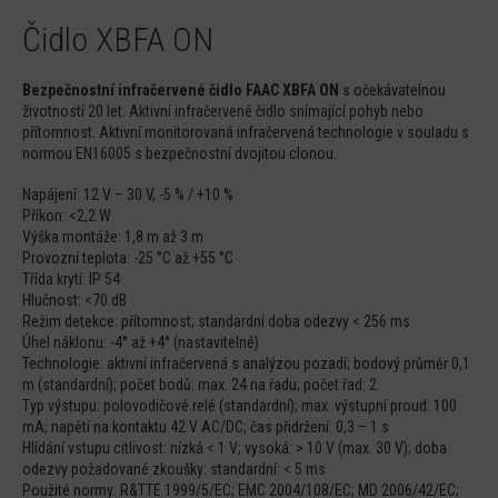
Čidlo XBFA ON
Bezpečnostní infračervené čidlo FAAC XBFA ON
s očekávatelnou
životností 20 let. Aktivní infračervené čidlo snímající pohyb nebo
přítomnost. Aktivní monitorovaná infračervená technologie v souladu s
normou EN16005 s bezpečnostní dvojitou clonou.
Napájení: 12 V – 30 V, -5 % / +10 %
Příkon: <2,2 W
Výška montáže: 1,8 m až 3 m
Provozní teplota: -25 °C až +55 °C
Třída krytí: IP 54
Hlučnost: <70 dB
Režim detekce: přítomnost; standardní doba odezvy < 256 ms
Úhel náklonu: -4° až +4° (nastavitelné)
Technologie: aktivní infračervená s analýzou pozadí; bodový průměr 0,1
m (standardní); počet bodů: max. 24 na řadu; počet řad: 2
Typ výstupu: polovodičové relé (standardní); max. výstupní proud: 100
mA; napětí na kontaktu 42 V AC/DC; čas přidržení: 0,3 – 1 s
Hlídání vstupu citlivost: nízká < 1 V; vysoká: > 10 V (max. 30 V); doba
odezvy požadované zkoušky: standardní: < 5 ms
Použité normy: R&TTE 1999/5/EC; EMC 2004/108/EC; MD 2006/42/EC;