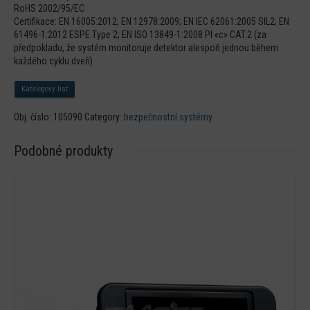
RoHS 2002/95/EC
Certifikace: EN 16005:2012; EN 12978:2009; EN IEC 62061:2005 SIL2; EN
61496-1:2012 ESPE Type 2; EN ISO 13849-1:2008 Pl «c» CAT.2 (za
předpokladu, že systém monitoruje detektor alespoň jednou během
každého cyklu dveří)
Katalogový list
Obj. číslo:
105090
Category:
bezpečnostní systémy
Podobné produkty
Detail