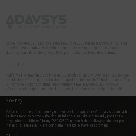
Společnost ADAVSYS s.r.o. byla založena v roce 2006 (tehdejší FAACCZ s.r.o.) a od
samého počátku nabízí především automatické pohony, automatické závory a
dveřní systémy italského výrobce FAAC pro montážní a dodavatelské firmy.
Produkty
Nabízíme k okamžitému dodání přes 300 produktů značky FAAC, přes 1000 položek
na skladech v Praze a Liberci s dodání spediční službou do 24 hodin po celé ČR a
SR. Jsme velkoobchodní firma, nekonkurujeme našim prodejcům a koncové
zákazníky odkazujeme na naše distributory, kteří působí v místě jejich bydliště.
Novinky
Veškeré na trh uváděné novinky naleznete v katalogu, který Vám na vyžádání rádi
zašleme nebo na těchto webových stránkách. Mezi aktuální novinky patří zcela
nový
pohon pro křídlové brány FAAC S2500i
a
nová řada hliníkových sloupků pro
instalaci příslušenství
, která kompletně nahrazuje stávající sortiment.