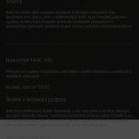
Služby
Nabízíme široký výběr produktů od pohonů křídlových a posuvných brán,
garážových vrat, okenic, závor a automatických dveří, až po kompletní parkovací
systémy, systémy kontrolovaného průchodu a kompletní příslušenství k
automatickým pohonným systémům včetně servisu, zaškolení a technické podpoře.
Newsletter FAAC Info
Přihlaste se k našemu e-mailovému newsletteru a buďte informování o novinkách a
důležitých událostech.
[mc4wp_form id=“6018″]
Školení a technická podpora
Nabízíme certifikovaná školení dodavatelů u nás nebo přímo u výrobce v Bologni,
pro stálé zákazníky zdarma. Zajišťujeme technickou podporu online 24 hodin a to i
na zakázkách i zákazníka. Naše vlastní servisní zázemí nám umožňuje provádět
reklamační a servisní opravy bezodkladně a v co nejkratším čase.
Specializované weby